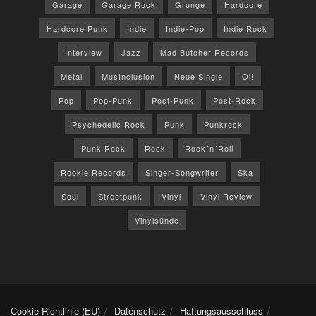
Garage
Garage Rock
Grunge
Hardcore
Hardcore Punk
Indie
Indie-Pop
Indie Rock
Interview
Jazz
Mad Butcher Records
Metal
MusInclusion
Neue Single
Oi!
Pop
Pop-Punk
Post-Punk
Post-Rock
Psychedelic Rock
Punk
Punkrock
Punk Rock
Rock
Rock´n´Roll
Rookie Records
Singer-Songwriter
Ska
Soul
Streetpunk
Vinyl
Vinyl Review
Vinylsünde
Cookie-Richtlinie (EU)
Datenschutz
Haftungsausschluss