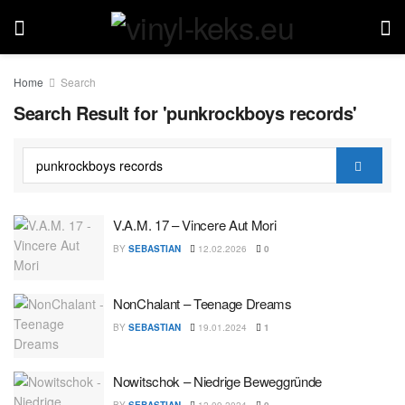
Home
Search
Search Result for 'punkrockboys records'
V.A.M. 17 – Vincere Aut Mori
BY
SEBASTIAN
12.02.2026
0
NonChalant – Teenage Dreams
BY
SEBASTIAN
19.01.2024
1
Nowitschok – Niedrige Beweggründe