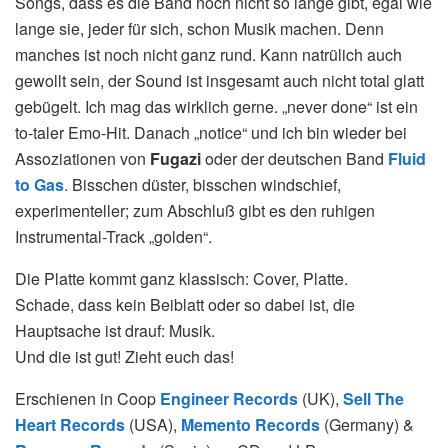
Songs, dass es die Band noch nicht so lange gibt, egal wie
lange sie, jeder für sich, schon Musik machen. Denn
manches ist noch nicht ganz rund. Kann natrülich auch
gewollt sein, der Sound ist insgesamt auch nicht total glatt
gebügelt. Ich mag das wirklich gerne. „never done“ ist ein
to-taler Emo-Hit. Danach „notice“ und ich bin wieder bei
Assoziationen von
Fugazi
oder der deutschen Band
Fluid
to Gas
. Bisschen düster, bisschen windschief,
experimenteller; zum Abschluß gibt es den ruhigen
Instrumental-Track „golden“.
Die Platte kommt ganz klassisch: Cover, Platte.
Schade, dass kein Beiblatt oder so dabei ist, die
Hauptsache ist drauf: Musik.
Und die ist gut! Zieht euch das!
Erschienen in Coop
Engineer Records
(UK),
Sell The
Heart Records
(USA),
Memento Records
(Germany) &