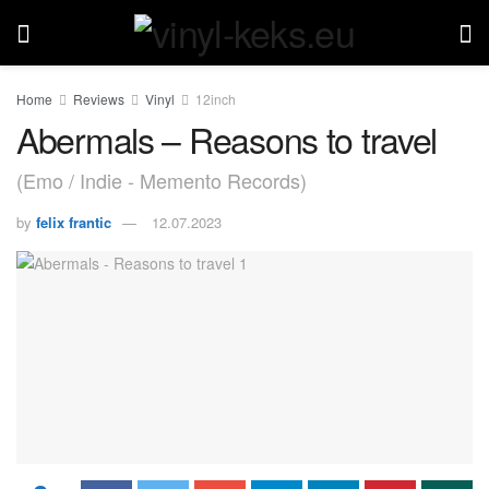
Home
Reviews
Vinyl
12inch
Abermals – Reasons to travel
(Emo / Indie - Memento Records)
by
felix frantic
12.07.2023