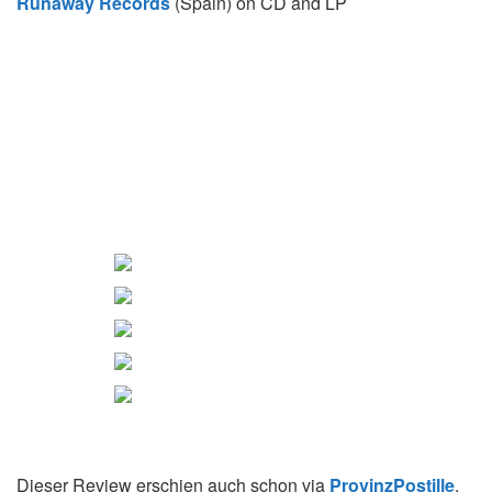
Runaway Records
(Spain) on CD and LP
Dieser Review erschien auch schon via
ProvinzPostille
.