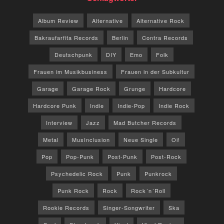
Album Review
Alternative
Alternative Rock
Bakraufarfita Records
Berlin
Contra Records
Deutschpunk
DIY
Emo
Folk
Frauen im Musikbusiness
Frauen in der Subkultur
Garage
Garage Rock
Grunge
Hardcore
Hardcore Punk
Indie
Indie-Pop
Indie Rock
Interview
Jazz
Mad Butcher Records
Metal
MusInclusion
Neue Single
Oi!
Pop
Pop-Punk
Post-Punk
Post-Rock
Psychedelic Rock
Punk
Punkrock
Punk Rock
Rock
Rock´n´Roll
Rookie Records
Singer-Songwriter
Ska