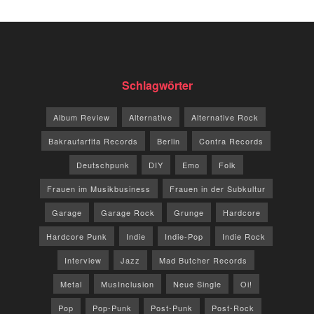
Schlagwörter
Album Review
Alternative
Alternative Rock
Bakraufarfita Records
Berlin
Contra Records
Deutschpunk
DIY
Emo
Folk
Frauen im Musikbusiness
Frauen in der Subkultur
Garage
Garage Rock
Grunge
Hardcore
Hardcore Punk
Indie
Indie-Pop
Indie Rock
Interview
Jazz
Mad Butcher Records
Metal
MusInclusion
Neue Single
Oi!
Pop
Pop-Punk
Post-Punk
Post-Rock