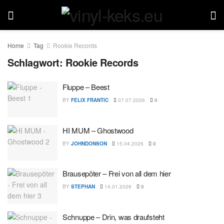
Home
Tag
Rookie Records
Schlagwort:
Rookie Records
Fluppe – Beest
BY
FELIX FRANTIC
07.07.2026
0
HI MUM – Ghostwood
BY
JOHNDONSON
15.04.2026
0
Brausepöter – Frei von all dem hier
BY
STEPHAN
14.01.2026
0
Schnuppe – Drin, was draufsteht