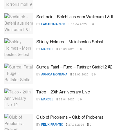
Sedlmeir – Befehl aus dem Weltraum I & II
BY
LAGARTIJA NICK
16.04.2025
0
Shirley Holmes – Mein bestes Selbst
BY
MARCEL
26.03.2025
0
Surreal Fatal – Fuge – Rattster Staffel 2 #2
BY
ARNICA MONTANA
23.02.2025
0
Talco – 20th Anniversary Live
BY
MARCEL
22.01.2025
0
Club of Problems – Club of Problems
BY
FELIX FRANTIC
27.03.2025
0