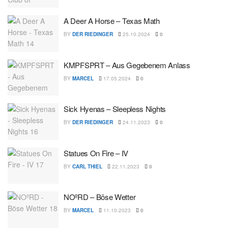
A Deer A Horse – Texas Math
BY
DER RIEDINGER
25.10.2024
0
KMPFSPRT – Aus Gegebenem Anlass
BY
MARCEL
17.05.2024
0
Sick Hyenas – Sleepless Nights
BY
DER RIEDINGER
24.11.2023
0
Statues On Fire – IV
BY
CARL THIEL
22.11.2023
0
NOºRD – Böse Wetter
BY
MARCEL
11.10.2023
0