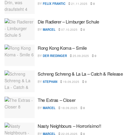
BY
FELIX FRANTIC
21.11.2025
0
Die Radierer – Limburger Schule
BY
MARCEL
07.10.2025
0
Rong Kong Koma – Smile
BY
DER RIEDINGER
25.09.2025
0
Schreng Schreng & La La – Catch & Release
BY
STEPHAN
19.09.2025
0
The Extras – Closer
BY
MARCEL
18.09.2025
0
Nasty Neighbours – Horrorísimo!!
BY
MARCEL
22.05.2025
0