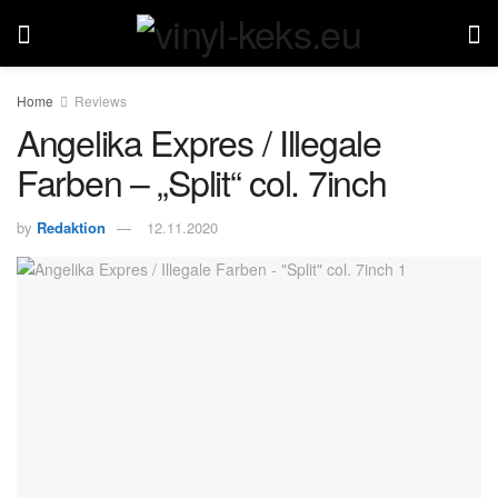
Home
Reviews
Angelika Expres / Illegale
Farben – „Split“ col. 7inch
by
Redaktion
12.11.2020