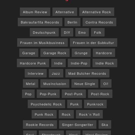
Album Review
Alternative
Alternative Rock
Bakraufarfita Records
Berlin
Contra Records
Deutschpunk
DIY
Emo
Folk
Frauen im Musikbusiness
Frauen in der Subkultur
Garage
Garage Rock
Grunge
Hardcore
Hardcore Punk
Indie
Indie-Pop
Indie Rock
Interview
Jazz
Mad Butcher Records
Metal
MusInclusion
Neue Single
Oi!
Pop
Pop-Punk
Post-Punk
Post-Rock
Psychedelic Rock
Punk
Punkrock
Punk Rock
Rock
Rock´n´Roll
Rookie Records
Singer-Songwriter
Ska
Soul
Streetpunk
Vinyl
Vinyl Review