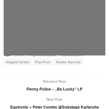
no images were found
Tags:
7inch
Angelika Express
Deutschpunk
Illegale Farben
Pop-Punk
Rookie Records
Previous Post
Penny Police – „Be Lucky“ LP
Next Post
Egotronic + Peter Coretto @Substage Karlsruhe