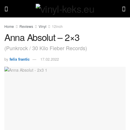
Home
Reviews
Vinyl
12inch
Anna Absolut – 2×3
(Punkrock / 30 Kilo Fieber Records)
by
felix frantic
17.02.2022