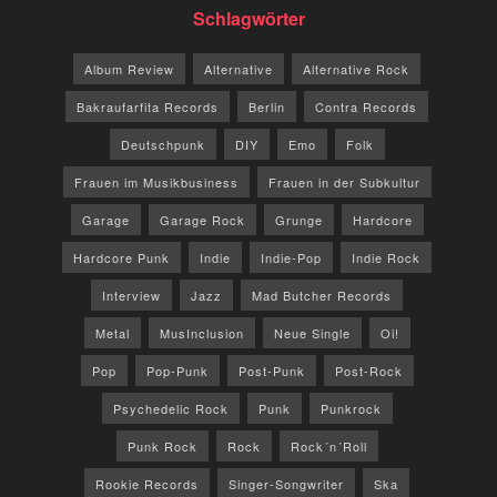
Schlagwörter
Album Review
Alternative
Alternative Rock
Bakraufarfita Records
Berlin
Contra Records
Deutschpunk
DIY
Emo
Folk
Frauen im Musikbusiness
Frauen in der Subkultur
Garage
Garage Rock
Grunge
Hardcore
Hardcore Punk
Indie
Indie-Pop
Indie Rock
Interview
Jazz
Mad Butcher Records
Metal
MusInclusion
Neue Single
Oi!
Pop
Pop-Punk
Post-Punk
Post-Rock
Psychedelic Rock
Punk
Punkrock
Punk Rock
Rock
Rock´n´Roll
Rookie Records
Singer-Songwriter
Ska