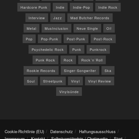
Hardcore Punk
Indie
Indie-Pop
Indie Rock
Interview
Jazz
Mad Butcher Records
Metal
MusInclusion
Neue Single
Oi!
Pop
Pop-Punk
Post-Punk
Post-Rock
Psychedelic Rock
Punk
Punkrock
Punk Rock
Rock
Rock´n´Roll
Rookie Records
Singer-Songwriter
Ska
Soul
Streetpunk
Vinyl
Vinyl Review
Vinylsünde
Cookie-Richtlinie (EU)
Datenschutz
Haftungsausschluss
Impressum
Kontakt
Selbstverständnis / Chatiquette
Start