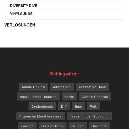
DIVERSITY DIVE
VINYLSÜNDE
VERLOSUNGEN
Schlagwörter
Album Review
Alternative
Alternative Rock
Bakraufarfita Records
Berlin
Contra Records
Deutschpunk
DIY
Emo
Folk
Frauen im Musikbusiness
Frauen in der Subkultur
Garage
Garage Rock
Grunge
Hardcore