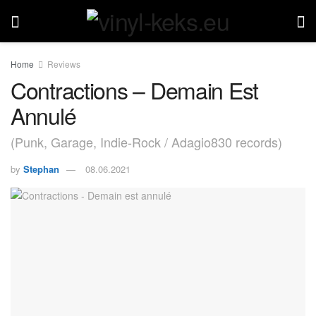
Home
Reviews
Contractions – Demain Est
Annulé
(Punk, Garage, Indie-Rock / Adagio830 records)
by
Stephan
08.06.2021