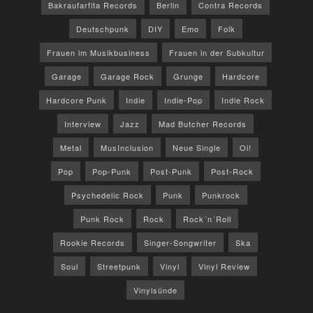
Bakraufarfita Records
Berlin
Contra Records
Deutschpunk
DIY
Emo
Folk
Frauen im Musikbusiness
Frauen in der Subkultur
Garage
Garage Rock
Grunge
Hardcore
Hardcore Punk
Indie
Indie-Pop
Indie Rock
Interview
Jazz
Mad Butcher Records
Metal
MusInclusion
Neue Single
Oi!
Pop
Pop-Punk
Post-Punk
Post-Rock
Psychedelic Rock
Punk
Punkrock
Punk Rock
Rock
Rock´n´Roll
Rookie Records
Singer-Songwriter
Ska
Soul
Streetpunk
Vinyl
Vinyl Review
Vinylsünde