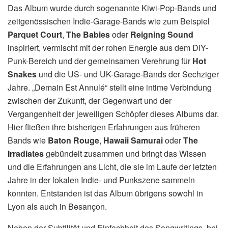
Das Album wurde durch sogenannte Kiwi-Pop-Bands und
zeitgenössischen Indie-Garage-Bands wie zum Beispiel
Parquet Court
,
The Babies
oder
Reigning Sound
inspiriert, vermischt mit der rohen Energie aus dem DIY-
Punk-Bereich und der gemeinsamen Verehrung für
Hot
Snakes
und die US- und UK-Garage-Bands der Sechziger
Jahre. „Demain Est Annulé“ stellt eine intime Verbindung
zwischen der Zukunft, der Gegenwart und der
Vergangenheit der jeweiligen Schöpfer dieses Albums dar.
Hier fließen ihre bisherigen Erfahrungen aus früheren
Bands wie
Baton Rouge
,
Hawaii Samurai
oder
The
Irradiates
gebündelt zusammen und bringt das Wissen
und die Erfahrungen ans Licht, die sie im Laufe der letzten
Jahre in der lokalen Indie- und Punkszene sammeln
konnten. Entstanden ist das Album übrigens sowohl in
Lyon als auch in Besançon.
Neben der Subtilität und Einfachheit des Songwritings, bei