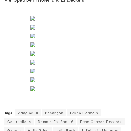
Tags:
Adagio830
Besançon
Bruno Germain
Contractions
Demain Est Annulé
Echo Canyon Records
Garage
Holly Grind
Indie Rock
L'Epicerie Moderne