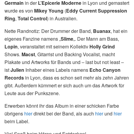
Germain
in der
L’Epicerie Moderne
in Lyon und gemastert
wurde es von
Mikey Young
(
Eddy Current Suppression
Ring
,
Total Control
) in Australien.
Nette Randnotiz: Der Drummer der Band,
Buanax
, hat ein
eigenes Fanzine namens „
Slime
„. Der Mann am Bass,
Lopin
, veranstaltet mit seinem Kollektiv
Holly Grind
Shows.
Macst
, Gitarrist und Backing Vocalist, macht
Plakate und Artworks für Bands und – last but not least –
ist
Julien
Inhaber eines Labels namens
Echo Canyon
Records
in Lyon, dass es schon seit mehr als zehn Jahren
gibt. Außerdem kümmert er sich auch um das Artwork für
Leute aus der Punkszene.
Erwerben könnt ihr das Album in einer schicken Farbe
übrigens
hier
direkt bei der Band, als auch
hier
und
hier
beim Label.
Viel Spaß beim Hören und Entdecken!