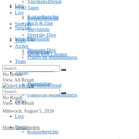
Vinylkeks4Nepal
Live
News
Tapes
Live
Konzertberichte
Konzertberichte
Buch & Zine
Specials
Specials
Vinylsünde
Diversity Dive
Interviews
Vinylsünde
Team
Archiv
Diversity Dive
Plattenteller
Musik trifft Literatur
Frauen im Musikbusiness
Team
MusInclusion
Archiv
No Result
View All Result
Plattenteller
Vinylkeks4Nepal
Frauen im Musikbusiness
No Result
News
View All Result
Mittwoch, August 5, 2026
Live
Login
Home
Neuigkeiten
Konzertberichte