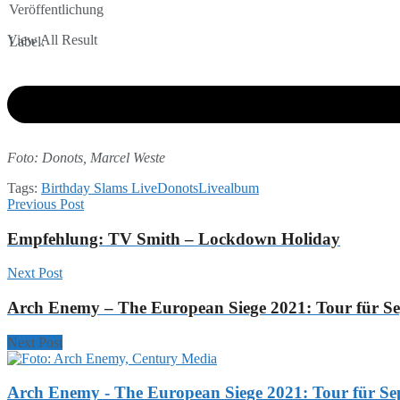
Veröffentlichung
View All Result
Label:
Foto: Donots, Marcel Weste
Tags:
Birthday Slams Live
Donots
Livealbum
Previous Post
Empfehlung: TV Smith – Lockdown Holiday
Next Post
Arch Enemy – The European Siege 2021: Tour für S
Next Post
Arch Enemy - The European Siege 2021: Tour für Se