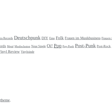
Deutschpunk
Folk
DIY
Frauen im Musikbusiness
ra Records
Frauen 
Emo
Pop
Post-Punk
Oi!
ords
Post-Rock
Metal
MusInclusion
Neue Single
Pop-Punk
Vinyl Review
Vinylsünde
gtheme
.