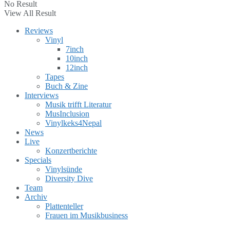
No Result
View All Result
Reviews
Vinyl
7inch
10inch
12inch
Tapes
Buch & Zine
Interviews
Musik trifft Literatur
MusInclusion
Vinylkeks4Nepal
News
Live
Konzertberichte
Specials
Vinylsünde
Diversity Dive
Team
Archiv
Plattenteller
Frauen im Musikbusiness