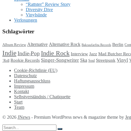
“Rattster” Review Story
Diversity Dive
Vinylsünde
Verlosungen
Schlagwörter
Alternative
Alternative Rock
Berlin
Album Review
Cont
Bakraufarfita Records
Indie
Indie Rock
Indie-Pop
Interview
Jazz
Mad Butcher Rec
Singer-Songwriter
Vinyl
Ska
Streetpunk
Rookie Records
Soul
´Roll
Cookie-Richtlinie (EU)
Datenschutz
Haftungsausschluss
Impressum
Kontakt
Selbstverständnis / Chatiquette
Start
Team
© 2026
JNews
- Premium WordPress news & magazine theme by
Je