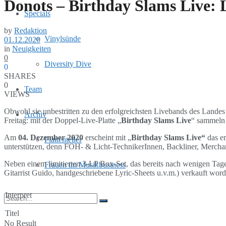
Donots – Birthday Slams Live:
Specials
by
Redaktion
Vinylsünde
01.12.2020
in
Neuigkeiten
0
Diversity Dive
0
SHARES
0
Team
VIEWS
Obwohl sie unbestritten zu den erfolgreichsten Livebands des Landes
Archiv
Freitag: mit der Doppel-Live-Platte „
Birthday Slams Live
“ sammeln 
Am
04. Dezember 2020
erscheint mit „
Birthday Slams Live“
das e
Plattenteller
unterstützen, denn FOH- & Licht-TechnikerInnen, Backliner, Merchand
Neben einem limitierten 3-LP Box-Set, das bereits nach wenigen Tagen
Frauen im Musikbusiness
Gitarrist Guido, handgeschriebene Lyric-Sheets u.v.m.) verkauft wo
Interpret
Titel
No Result