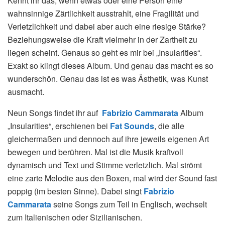
Kennt ihr das, wenn etwas oder eine Person eine
wahnsinnige Zärtlichkeit ausstrahlt, eine Fragilität und
Verletzlichkeit und dabei aber auch eine riesige Stärke?
Beziehungsweise die Kraft vielmehr in der Zartheit zu
liegen scheint. Genaus so geht es mir bei „Insularities“.
Exakt so klingt dieses Album. Und genau das macht es so
wunderschön. Genau das ist es was Ästhetik, was Kunst
ausmacht.
Neun Songs findet ihr auf
Fabrizio Cammarata
Album
„Insularities“, erschienen bei
Fat Sounds
, die alle
gleichermaßen und dennoch auf ihre jeweils eigenen Art
bewegen und berühren. Mal ist die Musik kraftvoll
dynamisch und Text und Stimme verletzlich. Mal strömt
eine zarte Melodie aus den Boxen, mal wird der Sound fast
poppig (im besten Sinne). Dabei singt
Fabrizio
Cammarata
seine Songs zum Teil in Englisch, wechselt
zum Italienischen oder Sizilianischen.