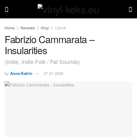
Home
Reviews
Vinyl
12inch
Fabrizio Cammarata –
Insularities
(Indie, Indie-Folk / Fat Sounds)
by
Anne-Katrin
27.01.2026