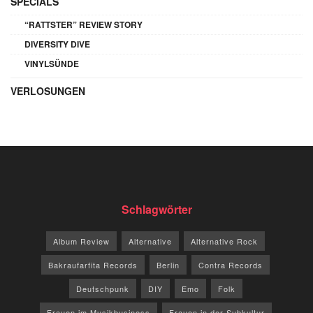
SPECIALS
“RATTSTER” REVIEW STORY
DIVERSITY DIVE
VINYLSÜNDE
VERLOSUNGEN
Schlagwörter
Album Review
Alternative
Alternative Rock
Bakraufarfita Records
Berlin
Contra Records
Deutschpunk
DIY
Emo
Folk
Frauen im Musikbusiness
Frauen in der Subkultur