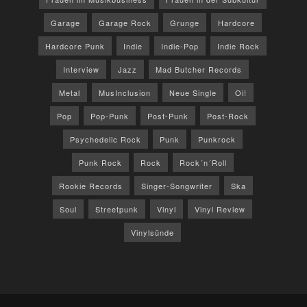
Garage
Garage Rock
Grunge
Hardcore
Hardcore Punk
Indie
Indie-Pop
Indie Rock
Interview
Jazz
Mad Butcher Records
Metal
MusInclusion
Neue Single
Oi!
Pop
Pop-Punk
Post-Punk
Post-Rock
Psychedelic Rock
Punk
Punkrock
Punk Rock
Rock
Rock´n´Roll
Rookie Records
Singer-Songwriter
Ska
Soul
Streetpunk
Vinyl
Vinyl Review
Vinylsünde