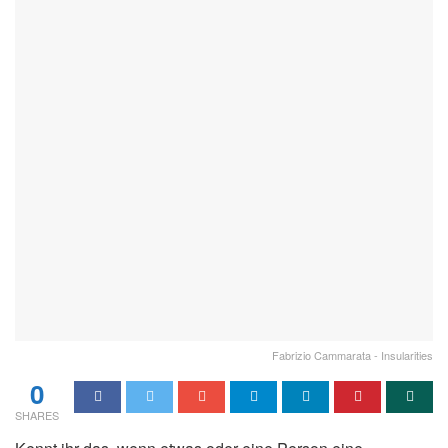
Fabrizio Cammarata - Insularities
0
SHARES