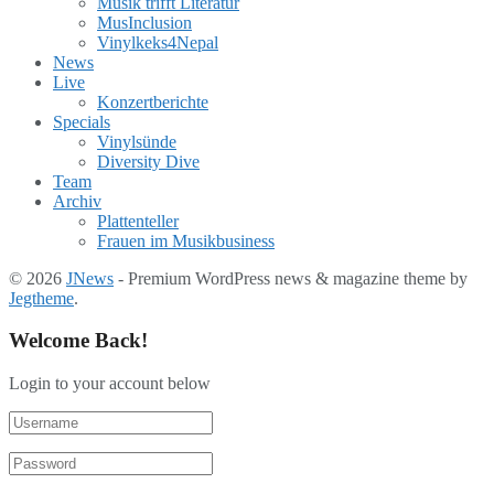
Musik trifft Literatur
MusInclusion
Vinylkeks4Nepal
News
Live
Konzertberichte
Specials
Vinylsünde
Diversity Dive
Team
Archiv
Plattenteller
Frauen im Musikbusiness
© 2026
JNews
- Premium WordPress news & magazine theme by
Jegtheme
.
Welcome Back!
Login to your account below