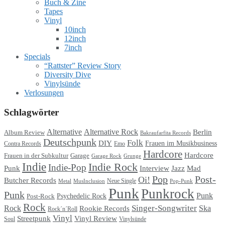
Buch & Zine
Tapes
Vinyl
10inch
12inch
7inch
Specials
“Rattster” Review Story
Diversity Dive
Vinylsünde
Verlosungen
Schlagwörter
Alternative
Alternative Rock
Berlin
Album Review
Bakraufarfita Records
Deutschpunk
Folk
DIY
Frauen im Musikbusiness
Contra Records
Emo
Hardcore
Hardcore
Garage
Frauen in der Subkultur
Garage Rock
Grunge
Indie
Indie Rock
Indie-Pop
Punk
Interview
Jazz
Mad
Pop
Post-
Oi!
Butcher Records
Metal
MusInclusion
Neue Single
Pop-Punk
Punk
Punkrock
Punk
Punk
Psychedelic Rock
Post-Rock
Rock
Singer-Songwriter
Rock
Ska
Rookie Records
Rock´n´Roll
Vinyl
Streetpunk
Vinyl Review
Soul
Vinylsünde