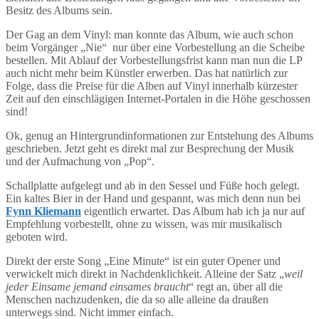
Besitz des Albums sein.
Der Gag an dem Vinyl: man konnte das Album, wie auch schon
beim Vorgänger „Nie“ nur über eine Vorbestellung an die Scheibe
bestellen. Mit Ablauf der Vorbestellungsfrist kann man nun die LP
auch nicht mehr beim Künstler erwerben. Das hat natürlich zur
Folge, dass die Preise für die Alben auf Vinyl innerhalb kürzester
Zeit auf den einschlägigen Internet-Portalen in die Höhe geschossen
sind!
Ok, genug an Hintergrundinformationen zur Entstehung des Albums
geschrieben. Jetzt geht es direkt mal zur Besprechung der Musik
und der Aufmachung von „Pop“.
Schallplatte aufgelegt und ab in den Sessel und Füße hoch gelegt.
Ein kaltes Bier in der Hand und gespannt, was mich denn nun bei
Fynn Kliemann
eigentlich erwartet. Das Album hab ich ja nur auf
Empfehlung vorbestellt, ohne zu wissen, was mir musikalisch
geboten wird.
Direkt der erste Song „Eine Minute“ ist ein guter Opener und
verwickelt mich direkt in Nachdenklichkeit. Alleine der Satz „
weil
jeder Einsame jemand einsames braucht
“ regt an, über all die
Menschen nachzudenken, die da so alle alleine da draußen
unterwegs sind. Nicht immer einfach.