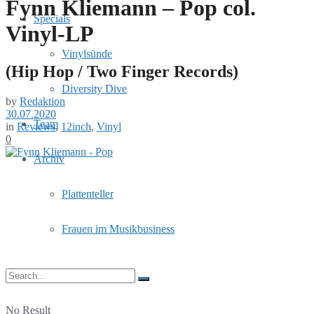
Fynn Kliemann – Pop col.
Specials
Vinyl-LP
Vinylsünde
(Hip Hop / Two Finger Records)
Diversity Dive
by
Redaktion
30.07.2020
Team
in
Reviews
,
12inch
,
Vinyl
0
Archiv
Plattenteller
Frauen im Musikbusiness
No Result