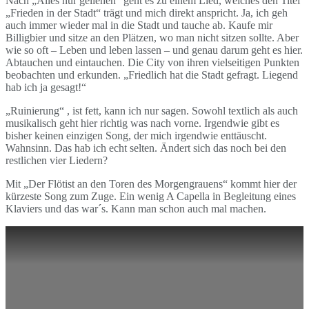
Nach „Alles nur geliehen“ geht es zu einem Lied, welches den Titel
„Frieden in der Stadt“ trägt und mich direkt anspricht. Ja, ich geh
auch immer wieder mal in die Stadt und tauche ab. Kaufe mir
Billigbier und sitze an den Plätzen, wo man nicht sitzen sollte. Aber
wie so oft – Leben und leben lassen – und genau darum geht es hier.
Abtauchen und eintauchen. Die City von ihren vielseitigen Punkten
beobachten und erkunden. „Friedlich hat die Stadt gefragt. Liegend
hab ich ja gesagt!“
„Ruinierung“ , ist fett, kann ich nur sagen. Sowohl textlich als auch
musikalisch geht hier richtig was nach vorne. Irgendwie gibt es
bisher keinen einzigen Song, der mich irgendwie enttäuscht.
Wahnsinn. Das hab ich echt selten. Ändert sich das noch bei den
restlichen vier Liedern?
Mit „Der Flötist an den Toren des Morgengrauens“ kommt hier der
kürzeste Song zum Zuge. Ein wenig A Capella in Begleitung eines
Klaviers und das war´s. Kann man schon auch mal machen.