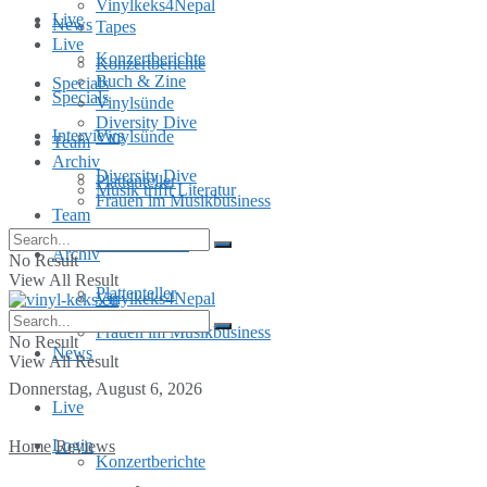
Vinylkeks4Nepal
Live
News
Tapes
Live
Konzertberichte
Konzertberichte
Buch & Zine
Specials
Specials
Vinylsünde
Diversity Dive
Interviews
Vinylsünde
Team
Archiv
Diversity Dive
Plattenteller
Musik trifft Literatur
Frauen im Musikbusiness
Team
MusInclusion
Archiv
No Result
View All Result
Plattenteller
Vinylkeks4Nepal
Frauen im Musikbusiness
No Result
News
View All Result
Donnerstag, August 6, 2026
Live
Login
Home
Reviews
Konzertberichte