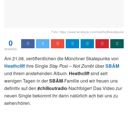
Foto: https://www.facebook.com/heathcliffskatepunk
0
SHARES
Am 21.08. veröffentlichen die Münchner Skatepunks von
Heathcliff
ihre Single
Stay Posi – Not Zombi
über
SBÄM
und ihrem anstehenden Album.
Heathcliff
sind seit
wenigen Tagen in der
SBÄM
-Familie und wir freuen uns
definitiv auf den
#chilloutradio
-Nachfolger! Das Video zur
neuen Single bekommt ihr dann natürlich ach bei uns zu
sehen/hören.