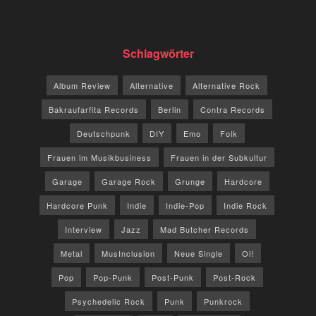
Schlagwörter
Album Review
Alternative
Alternative Rock
Bakraufarfita Records
Berlin
Contra Records
Deutschpunk
DIY
Emo
Folk
Frauen im Musikbusiness
Frauen in der Subkultur
Garage
Garage Rock
Grunge
Hardcore
Hardcore Punk
Indie
Indie-Pop
Indie Rock
Interview
Jazz
Mad Butcher Records
Metal
MusInclusion
Neue Single
Oi!
Pop
Pop-Punk
Post-Punk
Post-Rock
Psychedelic Rock
Punk
Punkrock