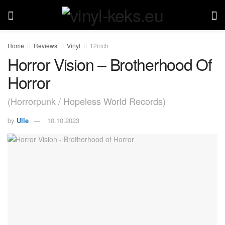
Home
Reviews
Vinyl
12inch
Horror Vision – Brotherhood Of
Horror
(Horrorpunk / Hopeless World Records)
by
Ulle
10.10.2023