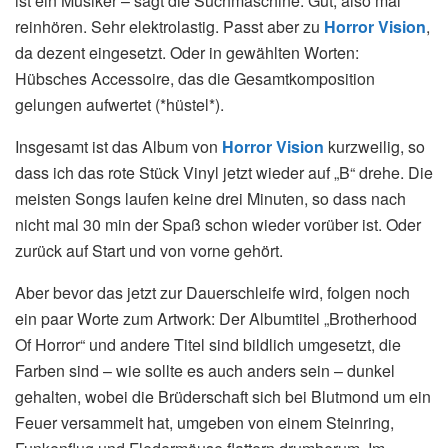
ist ein Musiker – sagt die Suchmaschine. Gut, also mal
reinhören. Sehr elektrolastig. Passt aber zu
Horror Vision
,
da dezent eingesetzt. Oder in gewählten Worten:
Hübsches Accessoire, das die Gesamtkomposition
gelungen aufwertet (*hüstel*).
Insgesamt ist das Album von
Horror Vision
kurzweilig, so
dass ich das rote Stück Vinyl jetzt wieder auf „B“ drehe. Die
meisten Songs laufen keine drei Minuten, so dass nach
nicht mal 30 min der Spaß schon wieder vorüber ist. Oder
zurück auf Start und von vorne gehört.
Aber bevor das jetzt zur Dauerschleife wird, folgen noch
ein paar Worte zum Artwork: Der Albumtitel „Brotherhood
Of Horror“ und andere Titel sind bildlich umgesetzt, die
Farben sind – wie sollte es auch anders sein – dunkel
gehalten, wobei die Brüderschaft sich bei Blutmond um ein
Feuer versammelt hat, umgeben von einem Steinring,