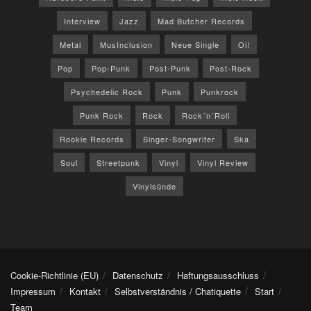
Interview
Jazz
Mad Butcher Records
Metal
MusInclusion
Neue Single
Oi!
Pop
Pop-Punk
Post-Punk
Post-Rock
Psychedelic Rock
Punk
Punkrock
Punk Rock
Rock
Rock´n´Roll
Rookie Records
Singer-Songwriter
Ska
Soul
Streetpunk
Vinyl
Vinyl Review
Vinylsünde
Cookie-Richtlinie (EU)
Datenschutz
Haftungsausschluss
Impressum
Kontakt
Selbstverständnis / Chatiquette
Start
Team