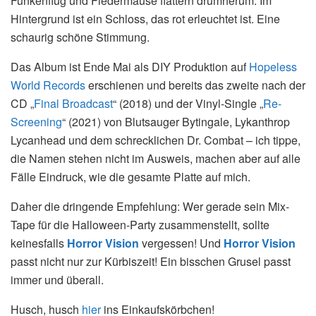
Funkenflug und Fledermäuse flattern drumherum. Im
Hintergrund ist ein Schloss, das rot erleuchtet ist. Eine
schaurig schöne Stimmung.
Das Album ist Ende Mai als DIY Produktion auf
Hopeless
World Records
erschienen und bereits das zweite nach der
CD „
Final Broadcast
“ (2018) und der Vinyl-Single „
Re-
Screening
“ (2021) von Blutsauger Bytingale, Lykanthrop
Lycanhead und dem schrecklichen Dr. Combat – ich tippe,
die Namen stehen nicht im Ausweis, machen aber auf alle
Fälle Eindruck, wie die gesamte Platte auf mich.
Daher die dringende Empfehlung: Wer gerade sein Mix-
Tape für die Halloween-Party zusammenstellt, sollte
keinesfalls
Horror Vision
vergessen! Und
Horror Vision
passt nicht nur zur Kürbiszeit! Ein bisschen Grusel passt
immer und überall.
Husch, husch
hier
ins Einkaufskörbchen!