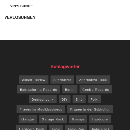
VINYLSÜNDE
VERLOSUNGEN
Schlagwörter
Album Review
Alternative
Alternative Rock
Bakraufarfita Records
Berlin
Contra Records
Deutschpunk
DIY
Emo
Folk
Frauen im Musikbusiness
Frauen in der Subkultur
Garage
Garage Rock
Grunge
Hardcore
Hardcore Punk
Indie
Indie-Pop
Indie Rock