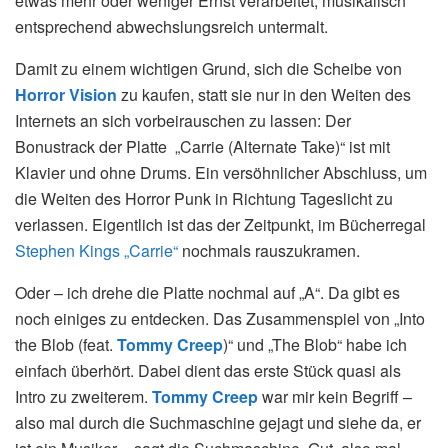
etwas mehr oder weniger Ernst verarbeitet, musikalisch
entsprechend abwechslungsreich untermalt.
Damit zu einem wichtigen Grund, sich die Scheibe von
Horror Vision
zu kaufen, statt sie nur in den Weiten des
Internets an sich vorbeirauschen zu lassen: Der
Bonustrack der Platte „Carrie (Alternate Take)“ ist mit
Klavier und ohne Drums. Ein versöhnlicher Abschluss, um
die Weiten des Horror Punk in Richtung Tageslicht zu
verlassen. Eigentlich ist das der Zeitpunkt, im Bücherregal
Stephen Kings „Carrie“
nochmals rauszukramen.
Oder – ich drehe die Platte nochmal auf „A“. Da gibt es
noch einiges zu entdecken. Das Zusammenspiel von „Into
the Blob (feat.
Tommy Creep
)“ und „The Blob“ habe ich
einfach überhört. Dabei dient das erste Stück quasi als
Intro zu zweiterem.
Tommy Creep
war mir kein Begriff –
also mal durch die Suchmaschine gejagt und siehe da, er