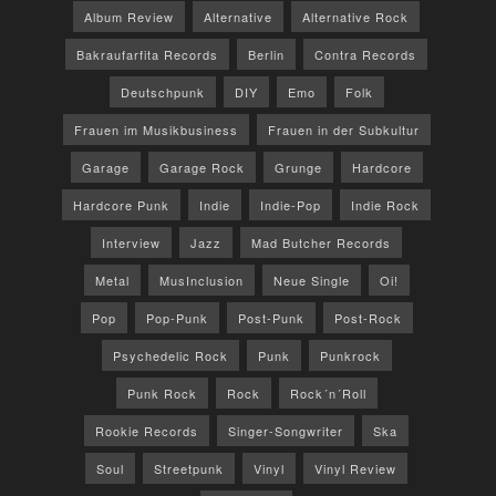
Album Review
Alternative
Alternative Rock
Bakraufarfita Records
Berlin
Contra Records
Deutschpunk
DIY
Emo
Folk
Frauen im Musikbusiness
Frauen in der Subkultur
Garage
Garage Rock
Grunge
Hardcore
Hardcore Punk
Indie
Indie-Pop
Indie Rock
Interview
Jazz
Mad Butcher Records
Metal
MusInclusion
Neue Single
Oi!
Pop
Pop-Punk
Post-Punk
Post-Rock
Psychedelic Rock
Punk
Punkrock
Punk Rock
Rock
Rock´n´Roll
Rookie Records
Singer-Songwriter
Ska
Soul
Streetpunk
Vinyl
Vinyl Review