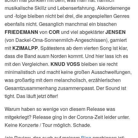
musikalische Skillz und Lebenserfahrung. Akkordemenge
und -folge bleiben nicht bei drei, die angespielten Genres
ebenfalls nicht. Gesanglich manchmal ein bisschen
FRIEDEMANN
von
COR
und viel abgeklärter
JENSEN
(von Dackel-Oma-Sonnenmilch-Angeschissen), garniert
mit
KZIMALPP
. Spätestens ab dem vierten Song ist klar,
dass die Band ausm Norden kommt. Und hier lass ich es
mit den Vergleichen.
KNUD VOSS
bleiben sie recht
minimalistisch und macht keine großen Ausschweifungen,
was großartig mit dem melancholisch, erzählerischen
Gesamtzusammenhang zusammenpasst. Der Sound ist
tight. Das läuft jetzt öfter!
Warum haben so wenige von diesem Release was
mitgekriegt? Release ging in der Corona-Zeit leider unter.
Keine Konzerte / Tour möglich. Schade.
(ein Review, das auch auf meinem
Blog
erschienen ist)