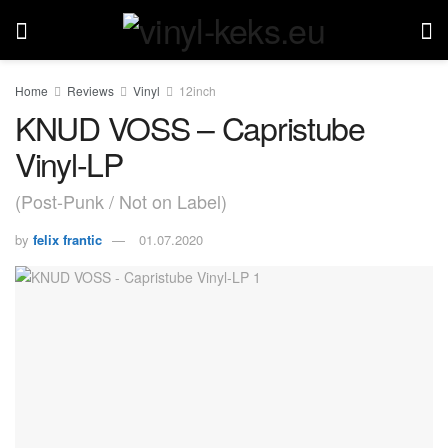
Home
Reviews
Vinyl
12inch
KNUD VOSS – Capristube
Vinyl-LP
(Post-Punk / Not on Label)
by
felix frantic
01.07.2020