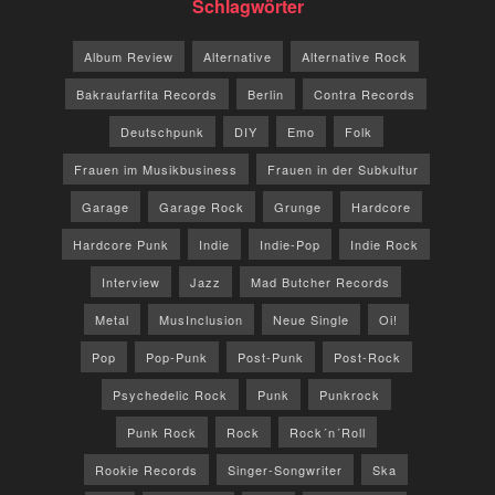
Schlagwörter
Album Review
Alternative
Alternative Rock
Bakraufarfita Records
Berlin
Contra Records
Deutschpunk
DIY
Emo
Folk
Frauen im Musikbusiness
Frauen in der Subkultur
Garage
Garage Rock
Grunge
Hardcore
Hardcore Punk
Indie
Indie-Pop
Indie Rock
Interview
Jazz
Mad Butcher Records
Metal
MusInclusion
Neue Single
Oi!
Pop
Pop-Punk
Post-Punk
Post-Rock
Psychedelic Rock
Punk
Punkrock
Punk Rock
Rock
Rock´n´Roll
Rookie Records
Singer-Songwriter
Ska