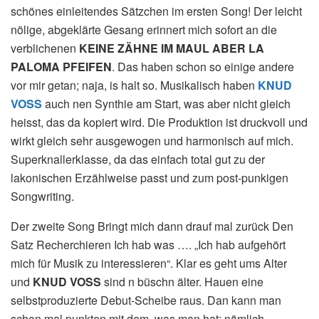
schönes einleitendes Sätzchen im ersten Song! Der leicht
nölige, abgeklärte Gesang erinnert mich sofort an die
verblichenen
KEINE ZÄHNE IM MAUL ABER LA
PALOMA PFEIFEN
. Das haben schon so einige andere
vor mir getan; naja, is halt so. Musikalisch haben
KNUD
VOSS
auch nen Synthie am Start, was aber nicht gleich
heisst, das da kopiert wird. Die Produktion ist druckvoll und
wirkt gleich sehr ausgewogen und harmonisch auf mich.
Superknallerklasse, da das einfach total gut zu der
lakonischen Erzählweise passt und zum post-punkigen
Songwriting.
Der zweite Song Bringt mich dann drauf mal zurück Den
Satz Recherchieren Ich hab was …. „Ich hab aufgehört
mich für Musik zu interessieren“. Klar es geht ums Alter
und
KNUD VOSS
sind n büschn älter. Hauen eine
selbstproduzierte Debut-Scheibe raus. Dan kann man
schon mal punkten mit dem, was man hat: nämlich