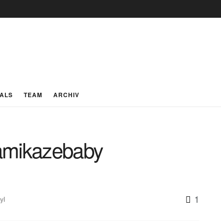
IALS
TEAM
ARCHIV
amikazebaby
1
yl