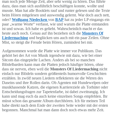
man noch jede Menge Zeit, aber sehr wenig zu hören. Das führte
dazu, dass man sich ausführlich beschäftigen konnte, wollte und
musste. Man hat alle Booklets rauf und runter gelesen und die Texte
beim Hören mitgelesen und auswendig gelernt. War doch auch nett,
oder?
Wolfgang Niedecken
von
BAP
hat zu jeder LP eingangs ein
paar „warme Worte“ verfasst, wie und warum die Platte entstanden
ist und sowas. Ich habe es geliebt. Wahrscheinlich macht er das
heute auch noch. Genau auf ihn beziehen sich die
Monsters Of
Liedermaching
und beglücken uns auch mit ein paar Zeilen. Ohne
Mist, so steigt die Freude beim Hören, zumindest bei mir.
Aufgenommen wurde die Platte wie immer vor Publikum. Das
gehört bei der Art von Musik irgendwie mit dazu, wie bei einer
Sitcom das eingepielte Lachen. Anders als bei so manchen
Blödelbarden kann man die Platten jedoch häufiger hören, ohne
dass sie nerven, eben weil die
Monsters Of Liedermaching
nicht
einfach nur Blödeln sondern größtenteils humorvolle Geschichten
erzählen. In zwölf neuen Liedern reflektieren sie die Wirren des
Daseins und ihre Rollen darin. Ob Agenten mit Hundewelpen oder
musikhassende Katzen, die eigenen Karriereziele als Torhüter oder
Entscheidungsfragen zur Tapetenfarbe, ist dabei zweitrangig. Ich
kann und mag euch da auch keine einzelnen Songs empfehlen. Ihr
müsst schon das gesamte Album durchhören. Ich für meinen Teil
habe direkt nach dem Ende der zweiten Seite wieder mit der ersten
begonnen. Manchmal hat man dann doch noch etwas mehr Zeit.