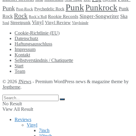
Punk
Punkrock
Punk
Punk
Psychedelic Rock
Post-Rock
Rock
Singer-Songwriter
Rock
Ska
Rookie Records
Rock´n´Roll
Vinyl
Streetpunk
Vinyl Review
Soul
Vinylsünde
Cookie-Richtlinie (EU)
Datenschutz
Haftungsausschluss
Impressum
Kontakt
Selbstverständnis / Chatiquette
Start
Team
© 2026
JNews
- Premium WordPress news & magazine theme by
Jegtheme
.
No Result
View All Result
Reviews
Vinyl
7inch
10inch