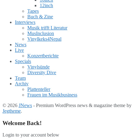
12inch
Tapes
Buch & Zine
Interviews
Musik trifft Literatur
MusInclusion
Vinylkeks4Nepal
News
Live
Konzertberichte
Specials
Vinylsünde
Diversity Dive
Team
Archiv
Plattenteller
Frauen im Musikbusiness
© 2026
JNews
- Premium WordPress news & magazine theme by
Jegtheme
.
Welcome Back!
Login to your account below