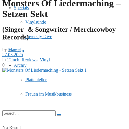
Monsters Of Liedermaching –
Specials
Setzen Sekt
Vinylsünde
(Singer- & Songwriter / Merchcowboy
Records)
Diversity Dive
by
Marcel
Team
27.03.2025
in
12inch
,
Reviews
,
Vinyl
0
Archiv
Plattenteller
Frauen im Musikbusiness
No Result