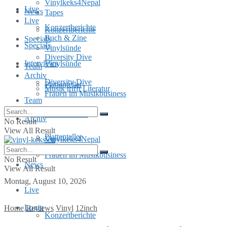
Vinylkeks4Nepal
Live
News
Tapes
Live
Konzertberichte
Konzertberichte
Buch & Zine
Specials
Specials
Vinylsünde
Diversity Dive
Interviews
Vinylsünde
Team
Archiv
Diversity Dive
Plattenteller
Musik trifft Literatur
Frauen im Musikbusiness
Team
MusInclusion
Archiv
No Result
View All Result
Plattenteller
Vinylkeks4Nepal
Frauen im Musikbusiness
No Result
News
View All Result
Montag, August 10, 2026
Live
Login
Home
Reviews
Vinyl
12inch
Konzertberichte