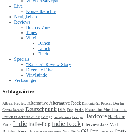
Vinylkeks4Nepal
Live
Konzertberichte
Neuigkeiten
Reviews
Buch & Zine
Tapes
Vinyl
10inch
12inch
7inch
Specials
“Rattster” Review Story
Diversity Dive
Vinylsünde
Verlosungen
Schlagwörter
Alternative
Alternative Rock
Berlin
Album Review
Bakraufarfita Records
Deutschpunk
Folk
DIY
Frauen im Musikbusiness
Contra Records
Emo
Hardcore
Hardcore
Garage
Frauen in der Subkultur
Garage Rock
Grunge
Indie
Indie Rock
Indie-Pop
Punk
Interview
Jazz
Mad
Pop
Post-
Oi!
Butcher Records
Metal
MusInclusion
Neue Single
Pop-Punk