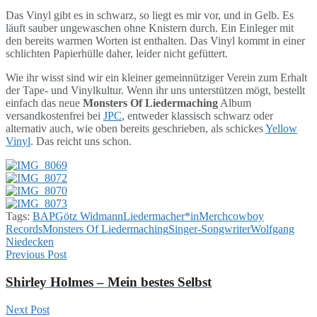
Das Vinyl gibt es in schwarz, so liegt es mir vor, und in Gelb. Es
läuft sauber ungewaschen ohne Knistern durch. Ein Einleger mit
den bereits warmen Worten ist enthalten. Das Vinyl kommt in einer
schlichten Papierhülle daher, leider nicht gefüttert.
Wie ihr wisst sind wir ein kleiner gemeinnütziger Verein zum Erhalt
der Tape- und Vinylkultur. Wenn ihr uns unterstützen mögt, bestellt
einfach das neue
Monsters Of Liedermaching
Album
versandkostenfrei bei
JPC
, entweder klassisch schwarz oder
alternativ auch, wie oben bereits geschrieben, als schickes
Yellow
Vinyl
. Das reicht uns schon.
Tags:
BAP
Götz Widmann
Liedermacher*in
Merchcowboy
Records
Monsters Of Liedermaching
Singer-Songwriter
Wolfgang
Niedecken
Previous Post
Shirley Holmes – Mein bestes Selbst
Next Post