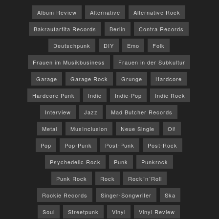
Album Review
Alternative
Alternative Rock
Bakraufarfita Records
Berlin
Contra Records
Deutschpunk
DIY
Emo
Folk
Frauen im Musikbusiness
Frauen in der Subkultur
Garage
Garage Rock
Grunge
Hardcore
Hardcore Punk
Indie
Indie-Pop
Indie Rock
Interview
Jazz
Mad Butcher Records
Metal
MusInclusion
Neue Single
Oi!
Pop
Pop-Punk
Post-Punk
Post-Rock
Psychedelic Rock
Punk
Punkrock
Punk Rock
Rock
Rock´n´Roll
Rookie Records
Singer-Songwriter
Ska
Soul
Streetpunk
Vinyl
Vinyl Review