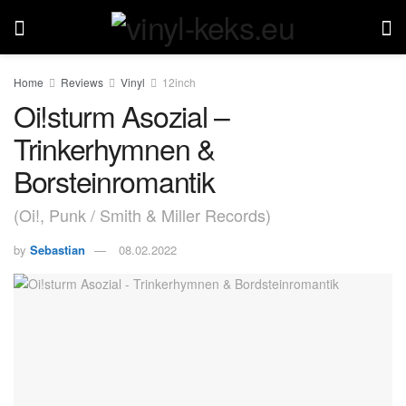
Home
Reviews
Vinyl
12inch
Oi!sturm Asozial –
Trinkerhymnen &
Borsteinromantik
(Oi!, Punk / Smith & Miller Records)
by
Sebastian
08.02.2022