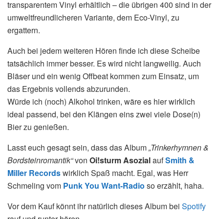
transparentem Vinyl erhältlich – die übrigen 400 sind in der
umweltfreundlicheren Variante, dem Eco-Vinyl, zu
ergattern.
Auch bei jedem weiteren Hören finde ich diese Scheibe
tatsächlich immer besser. Es wird nicht langweilig. Auch
Bläser und ein wenig Offbeat kommen zum Einsatz, um
das Ergebnis vollends abzurunden.
Würde ich (noch) Alkohol trinken, wäre es hier wirklich
ideal passend, bei den Klängen eins zwei viele Dose(n)
Bier zu genießen.
Lasst euch gesagt sein, dass das Album
„Trinkerhymnen &
Bordsteinromantik“
von
Oi!sturm Asozial
auf
Smith &
Miller Records
wirklich Spaß macht. Egal, was Herr
Schmeling vom
Punk You Want-Radio
so erzählt, haha.
Vor dem Kauf könnt ihr natürlich dieses Album bei
Spotify
rauf und runter hören.