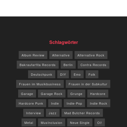
Schlagwörter
Album Review
Alternative
Alternative Rock
Bakraufarfita Records
Berlin
Contra Records
Deutschpunk
DIY
Emo
Folk
Frauen im Musikbusiness
Frauen in der Subkultur
Garage
Garage Rock
Grunge
Hardcore
Hardcore Punk
Indie
Indie-Pop
Indie Rock
Interview
Jazz
Mad Butcher Records
Metal
MusInclusion
Neue Single
Oi!