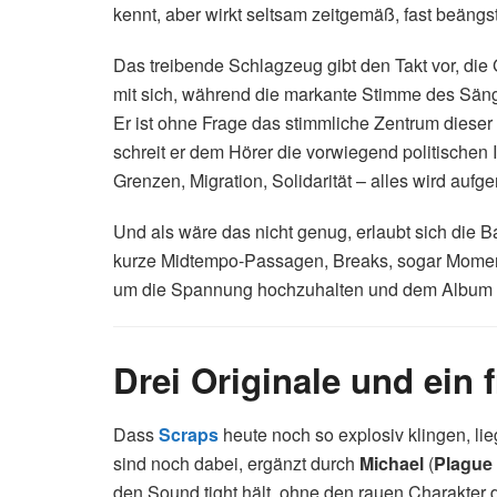
kennt, aber wirkt seltsam zeitgemäß, fast beängst
Das treibende Schlagzeug gibt den Takt vor, die 
mit sich, während die markante Stimme des Säng
Er ist ohne Frage das stimmliche Zentrum dieser
schreit er dem Hörer die vorwiegend politischen In
Grenzen, Migration, Solidarität – alles wird aufger
Und als wäre das nicht genug, erlaubt sich die 
kurze Midtempo-Passagen, Breaks, sogar Momente 
um die Spannung hochzuhalten und dem Album Lu
Drei Originale und ein 
Dass
Scraps
heute noch so explosiv klingen, lie
sind noch dabei, ergänzt durch
Michael
(
Plague
den Sound tight hält, ohne den rauen Charakter 