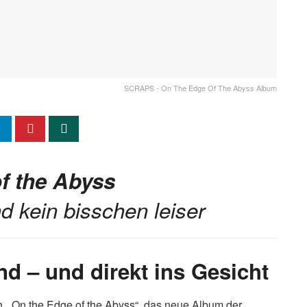
SCRAPS - On The Edge Of The Abyss Album
f the Abyss
d kein bisschen leiser
 – und direkt ins Gesicht
. „On the Edge of the Abyss“, das neue Album der