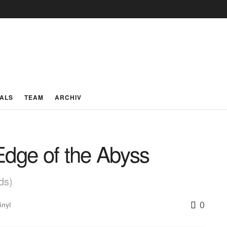
IALS
TEAM
ARCHIV
dge of the Abyss
ds)
0
inyl