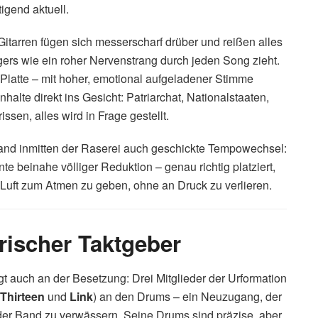
igend aktuell.
Gitarren fügen sich messerscharf drüber und reißen alles
ers wie ein roher Nervenstrang durch jeden Song zieht.
 Platte – mit hoher, emotional aufgeladener Stimme
halte direkt ins Gesicht: Patriarchat, Nationalstaaten,
issen, alles wird in Frage gestellt.
Band inmitten der Raserei auch geschickte Tempowechsel:
beinahe völliger Reduktion – genau richtig platziert,
ft zum Atmen zu geben, ohne an Druck zu verlieren.
frischer Taktgeber
gt auch an der Besetzung: Drei Mitglieder der Urformation
Thirteen
und
Link
) an den Drums – ein Neuzugang, der
der Band zu verwässern. Seine Drums sind präzise, aber