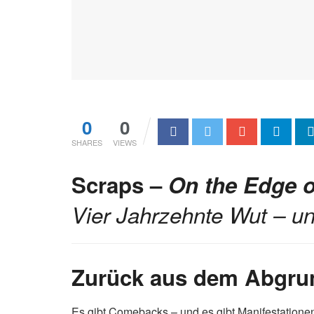
0
0
SHARES
VIEWS
Scraps –
On the Edge o
Vier Jahrzehnte Wut – un
Zurück aus dem Abgrund
Es gibt Comebacks – und es gibt Manifestationen