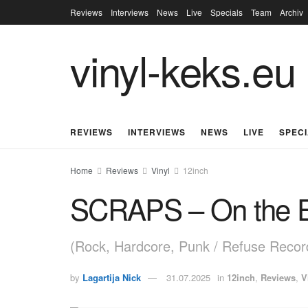
Reviews
Interviews
News
Live
Specials
Team
Archiv
vinyl-keks.eu
REVIEWS
INTERVIEWS
NEWS
LIVE
SPEC
Home
Reviews
Vinyl
12inch
SCRAPS – On the E
(Rock, Hardcore, Punk / Refuse Recor
by
Lagartija Nick
31.07.2025
in
12inch
,
Reviews
,
V