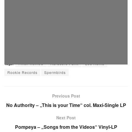
no images were found
Tags:
7inch Review
Hardcore Punk
Lee Hollis
Rookie Records
Spermbirds
Previous Post
No Authority – „This is your Time“ col. Maxi-Single LP
Next Post
Pompeya – „Songs from the Videos“ Vinyl-LP