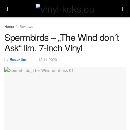
Home
Reviews
Spermbirds – „The Wind don´t
Ask“ lim. 7-inch Vinyl
by
Redaktion
12.11.2020