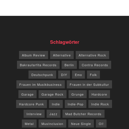
Schlagwörter
Album Review
Alternative
Alternative Rock
Bakraufarfita Records
Berlin
Contra Records
Deutschpunk
DIY
Emo
Folk
Frauen im Musikbusiness
Frauen in der Subkultur
Garage
Garage Rock
Grunge
Hardcore
Hardcore Punk
Indie
Indie-Pop
Indie Rock
Interview
Jazz
Mad Butcher Records
Metal
MusInclusion
Neue Single
Oi!