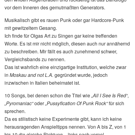
vor dem Inneren des gemutmaßten Generators.
Musikalisch gibt es rauen Punk oder gar Hardcore-Punk
mit gewitzeltem Gesang.
Ich finde für Olgas Art zu Singen gar keine treffenden
Worte. Es ist mir nicht möglich, diesen auch nur annähernd
zu beschreiben. Mir fällt es auch zunehmend schwer,
Vergleichsbands zu nennen.
Das ist wahrlich eine einzigartige Institution, welche zwar
in
Moskau and not L.A.
gegründet wurde, jedoch
inzwischen in Italien beheimatet ist.
10 Songs, bei denen schon die Titel wie
„All I See Is Red“
,
„Pyromaniac“
oder
„Pussyfication Of Punk Rock“
für sich
sprechen.
Da es stilistisch keine Experimente gibt, kann ich keine
herausragenden Anspieltipps nennen. Von A bis Z, von 1
bis 10 die gleiche Richtung – links nach vorne!