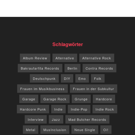
Schlagwörter
Album Review
Alternative
Alternative Rock
Bakraufarfita Records
Berlin
Contra Records
Deutschpunk
DIY
Emo
Folk
Frauen im Musikbusiness
Frauen in der Subkultur
Garage
Garage Rock
Grunge
Hardcore
Hardcore Punk
Indie
Indie-Pop
Indie Rock
Interview
Jazz
Mad Butcher Records
Metal
MusInclusion
Neue Single
Oi!