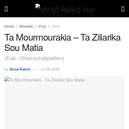
Home
Reviews
Vinyl
7inch
Ta Mourmourakia – Ta Ziliarika
Sou Matia
(Folk / Rheinschallplatten)
by
Anne-Katrin
21.05.2025