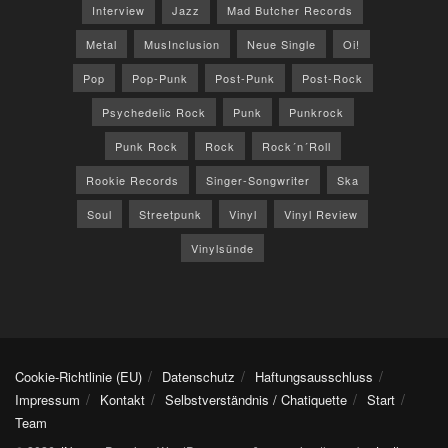
Interview
Jazz
Mad Butcher Records
Metal
MusInclusion
Neue Single
Oi!
Pop
Pop-Punk
Post-Punk
Post-Rock
Psychedelic Rock
Punk
Punkrock
Punk Rock
Rock
Rock´n´Roll
Rookie Records
Singer-Songwriter
Ska
Soul
Streetpunk
Vinyl
Vinyl Review
Vinylsünde
Cookie-Richtlinie (EU)
Datenschutz
Haftungsausschluss
Impressum
Kontakt
Selbstverständnis / Chatiquette
Start
Team