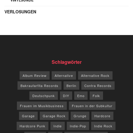
VERLOSUNGEN
Schlagwörter
Album Review
Alternative
Alternative Rock
Bakraufarfita Records
Berlin
Contra Records
Deutschpunk
DIY
Emo
Folk
Frauen im Musikbusiness
Frauen in der Subkultur
Garage
Garage Rock
Grunge
Hardcore
Hardcore Punk
Indie
Indie-Pop
Indie Rock