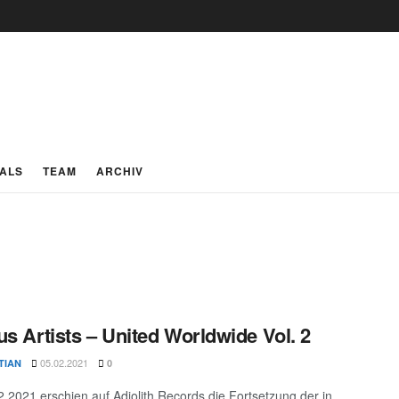
IALS
TEAM
ARCHIV
us Artists – United Worldwide Vol. 2
05.02.2021
TIAN
0
.2021 erschien auf Adiolith Records die Fortsetzung der in