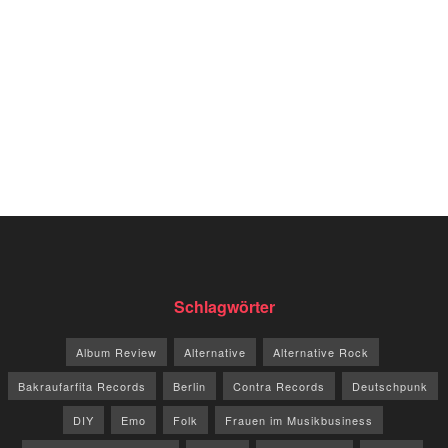
Schlagwörter
Album Review
Alternative
Alternative Rock
Bakraufarfita Records
Berlin
Contra Records
Deutschpunk
DIY
Emo
Folk
Frauen im Musikbusiness