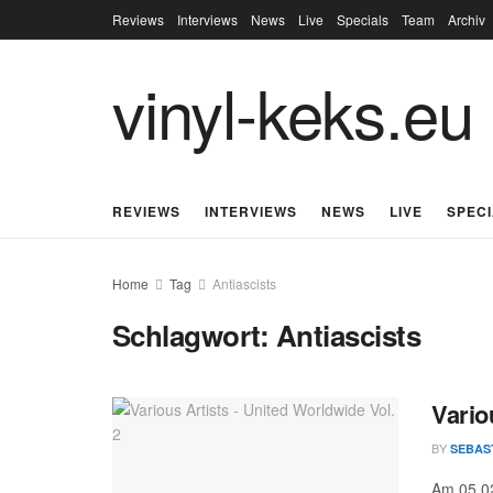
Reviews
Interviews
News
Live
Specials
Team
Archiv
vinyl-keks.eu
REVIEWS
INTERVIEWS
NEWS
LIVE
SPEC
Home
Tag
Antiascists
Schlagwort:
Antiascists
Vario
BY
SEBAS
Am 05.02