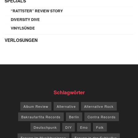
SPECIALS
“RATTSTER” REVIEW STORY
DIVERSITY DIVE
VINYLSÜNDE
VERLOSUNGEN
Schlagwörter
Album Review
Alternative
Alternative Rock
Bakraufarfita Records
Berlin
Contra Records
Deutschpunk
DIY
Emo
Folk
Frauen im Musikbusiness
Frauen in der Subkultur