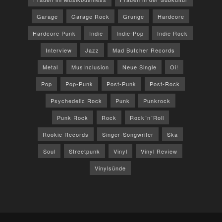
Garage
Garage Rock
Grunge
Hardcore
Hardcore Punk
Indie
Indie-Pop
Indie Rock
Interview
Jazz
Mad Butcher Records
Metal
MusInclusion
Neue Single
Oi!
Pop
Pop-Punk
Post-Punk
Post-Rock
Psychedelic Rock
Punk
Punkrock
Punk Rock
Rock
Rock´n´Roll
Rookie Records
Singer-Songwriter
Ska
Soul
Streetpunk
Vinyl
Vinyl Review
Vinylsünde