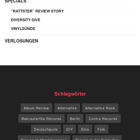
SPECIALS
“RATTSTER” REVIEW STORY
DIVERSITY DIVE
VINYLSÜNDE
VERLOSUNGEN
Schlagwörter
Album Review
Alternative
Alternative Rock
Bakraufarfita Records
Berlin
Contra Records
Deutschpunk
DIY
Emo
Folk
Frauen im Musikbusiness
Frauen in der Subkultur