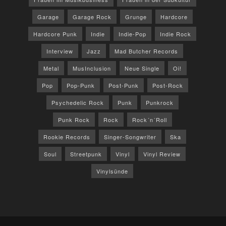
Garage
Garage Rock
Grunge
Hardcore
Hardcore Punk
Indie
Indie-Pop
Indie Rock
Interview
Jazz
Mad Butcher Records
Metal
MusInclusion
Neue Single
Oi!
Pop
Pop-Punk
Post-Punk
Post-Rock
Psychedelic Rock
Punk
Punkrock
Punk Rock
Rock
Rock´n´Roll
Rookie Records
Singer-Songwriter
Ska
Soul
Streetpunk
Vinyl
Vinyl Review
Vinylsünde