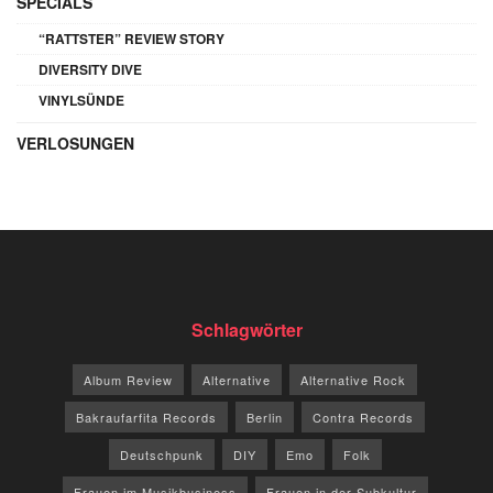
SPECIALS
“RATTSTER” REVIEW STORY
DIVERSITY DIVE
VINYLSÜNDE
VERLOSUNGEN
Schlagwörter
Album Review
Alternative
Alternative Rock
Bakraufarfita Records
Berlin
Contra Records
Deutschpunk
DIY
Emo
Folk
Frauen im Musikbusiness
Frauen in der Subkultur