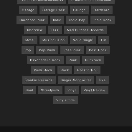
Garage
Garage Rock
Grunge
Hardcore
Hardcore Punk
Indie
Indie-Pop
Indie Rock
Interview
Jazz
Mad Butcher Records
Metal
MusInclusion
Neue Single
Oi!
Pop
Pop-Punk
Post-Punk
Post-Rock
Psychedelic Rock
Punk
Punkrock
Punk Rock
Rock
Rock´n´Roll
Rookie Records
Singer-Songwriter
Ska
Soul
Streetpunk
Vinyl
Vinyl Review
Vinylsünde