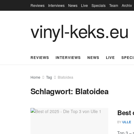
Reviews
Interviews
News
Live
Specials
Team
Archiv
vinyl-keks.eu
REVIEWS
INTERVIEWS
NEWS
LIVE
SPEC
Home
Tag
Blatoidea
Schlagwort:
Blatoidea
Best 
BY
ULLE
Top 3 – 