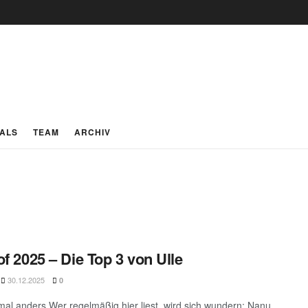
IALS
TEAM
ARCHIV
of 2025 – Die Top 3 von Ulle
30.12.2025
0
mal anders Wer regelmäßig hier liest, wird sich wundern: Nanu,