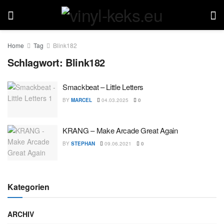
Home
Tag
Blink182
Schlagwort:
Blink182
Smackbeat – Little Letters
BY
MARCEL
04.03.2025
0
KRANG – Make Arcade Great Again
BY
STEPHAN
09.06.2021
0
Kategorien
ARCHIV