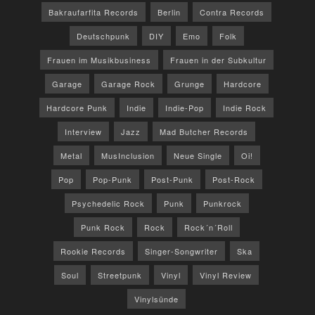
Bakraufarfita Records
Berlin
Contra Records
Deutschpunk
DIY
Emo
Folk
Frauen im Musikbusiness
Frauen in der Subkultur
Garage
Garage Rock
Grunge
Hardcore
Hardcore Punk
Indie
Indie-Pop
Indie Rock
Interview
Jazz
Mad Butcher Records
Metal
MusInclusion
Neue Single
Oi!
Pop
Pop-Punk
Post-Punk
Post-Rock
Psychedelic Rock
Punk
Punkrock
Punk Rock
Rock
Rock´n´Roll
Rookie Records
Singer-Songwriter
Ska
Soul
Streetpunk
Vinyl
Vinyl Review
Vinylsünde