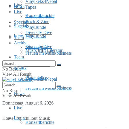
Vinylkeks4Nepal
Live
News
Tapes
Live
Konzertberichte
Konzertberichte
Buch & Zine
Specials
Specials
Vinylsünde
Diversity Dive
Interviews
Vinylsünde
Team
Archiv
Diversity Dive
Plattenteller
Musik trifft Literatur
Frauen im Musikbusiness
Team
MusInclusion
Archiv
No Result
View All Result
Plattenteller
Vinylkeks4Nepal
Frauen im Musikbusiness
No Result
News
View All Result
Donnerstag, August 6, 2026
Live
Login
Home
Tag
Chillout Musik
Konzertberichte