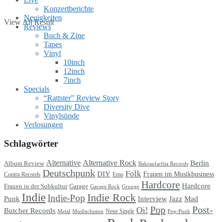
Konzertberichte
Neuigkeiten
View All Result
Reviews
Buch & Zine
Tapes
Vinyl
10inch
12inch
7inch
Specials
“Rattster” Review Story
Diversity Dive
Vinylsünde
Verlosungen
Schlagwörter
Alternative
Alternative Rock
Berlin
Album Review
Bakraufarfita Records
Deutschpunk
Folk
DIY
Frauen im Musikbusiness
Contra Records
Emo
Hardcore
Hardcore
Garage
Frauen in der Subkultur
Garage Rock
Grunge
Indie
Indie Rock
Indie-Pop
Punk
Interview
Jazz
Mad
Pop
Post-
Oi!
Butcher Records
Metal
MusInclusion
Neue Single
Pop-Punk