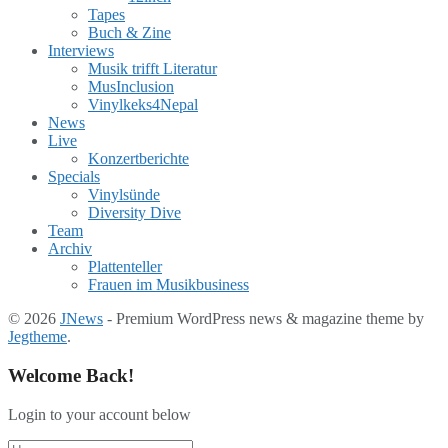
Tapes
Buch & Zine
Interviews
Musik trifft Literatur
MusInclusion
Vinylkeks4Nepal
News
Live
Konzertberichte
Specials
Vinylsünde
Diversity Dive
Team
Archiv
Plattenteller
Frauen im Musikbusiness
© 2026
JNews
- Premium WordPress news & magazine theme by
Jegtheme
.
Welcome Back!
Login to your account below