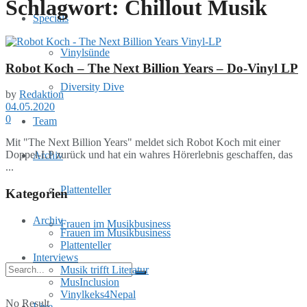
Schlagwort:
Chillout Musik
Specials
Vinylsünde
Robot Koch – The Next Billion Years – Do-Vinyl LP
Diversity Dive
by
Redaktion
04.05.2020
0
Team
Mit "The Next Billion Years" meldet sich Robot Koch mit einer
Doppel-LP zurück und hat ein wahres Hörerlebnis geschaffen, das
Archiv
...
Plattenteller
Kategorien
Archiv
Frauen im Musikbusiness
Frauen im Musikbusiness
Plattenteller
Interviews
Musik trifft Literatur
MusInclusion
Vinylkeks4Nepal
No Result
Live