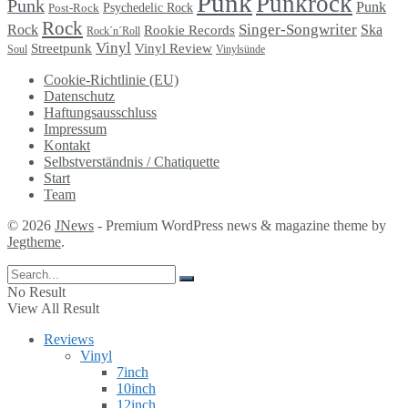
Punk
Punkrock
Punk
Punk
Psychedelic Rock
Post-Rock
Rock
Singer-Songwriter
Rock
Ska
Rookie Records
Rock´n´Roll
Vinyl
Streetpunk
Vinyl Review
Soul
Vinylsünde
Cookie-Richtlinie (EU)
Datenschutz
Haftungsausschluss
Impressum
Kontakt
Selbstverständnis / Chatiquette
Start
Team
© 2026
JNews
- Premium WordPress news & magazine theme by
Jegtheme
.
No Result
View All Result
Reviews
Vinyl
7inch
10inch
12inch