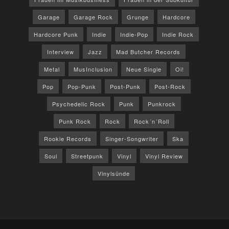
Garage
Garage Rock
Grunge
Hardcore
Hardcore Punk
Indie
Indie-Pop
Indie Rock
Interview
Jazz
Mad Butcher Records
Metal
MusInclusion
Neue Single
Oi!
Pop
Pop-Punk
Post-Punk
Post-Rock
Psychedelic Rock
Punk
Punkrock
Punk Rock
Rock
Rock´n´Roll
Rookie Records
Singer-Songwriter
Ska
Soul
Streetpunk
Vinyl
Vinyl Review
Vinylsünde