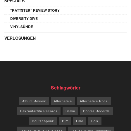
SPECIALS
“RATTSTER” REVIEW STORY
DIVERSITY DIVE
VINYLSÜNDE
VERLOSUNGEN
Schlagwörter
Album Review
Alternative
Alternative Rock
Bakraufarfita Records
Berlin
Contra Records
Deutschpunk
DIY
Emo
Folk
Frauen im Musikbusiness
Frauen in der Subkultur