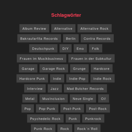
Schlagwörter
Album Review
Alternative
Alternative Rock
Bakraufarfita Records
Berlin
Contra Records
Deutschpunk
DIY
Emo
Folk
Frauen im Musikbusiness
Frauen in der Subkultur
Garage
Garage Rock
Grunge
Hardcore
Hardcore Punk
Indie
Indie-Pop
Indie Rock
Interview
Jazz
Mad Butcher Records
Metal
MusInclusion
Neue Single
Oi!
Pop
Pop-Punk
Post-Punk
Post-Rock
Psychedelic Rock
Punk
Punkrock
Punk Rock
Rock
Rock´n´Roll