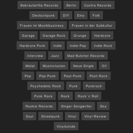
Bakraufarfita Records
Berlin
Contra Records
Deutschpunk
DIY
Emo
Folk
Frauen im Musikbusiness
Frauen in der Subkultur
Garage
Garage Rock
Grunge
Hardcore
Hardcore Punk
Indie
Indie-Pop
Indie Rock
Interview
Jazz
Mad Butcher Records
Metal
MusInclusion
Neue Single
Oi!
Pop
Pop-Punk
Post-Punk
Post-Rock
Psychedelic Rock
Punk
Punkrock
Punk Rock
Rock
Rock´n´Roll
Rookie Records
Singer-Songwriter
Ska
Soul
Streetpunk
Vinyl
Vinyl Review
Vinylsünde