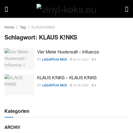
Home
Tag
KLAUS K!NKS
Schlagwort:
KLAUS K!NKS
Vier Meter Hustensaft – Influenza
BY
LAGARTIJA NICK
05.07.2022
0
KLAUS K!NKS – KLAUS K!NKS
BY
LAGARTIJA NICK
24.06.2022
0
Kategorien
ARCHIV