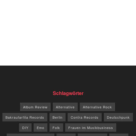
Schlagwörter
Album Review
Alternative
Alternative Rock
Bakraufarfita Records
Berlin
Contra Records
Deutschpunk
DIY
Emo
Folk
Frauen im Musikbusiness