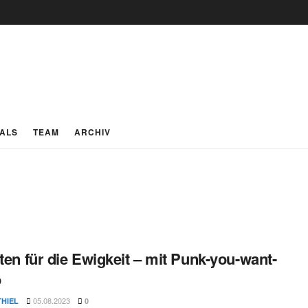
IALS
TEAM
ARCHIV
tten für die Ewigkeit – mit Punk-you-want-
o
05.08.2023
THIEL
0