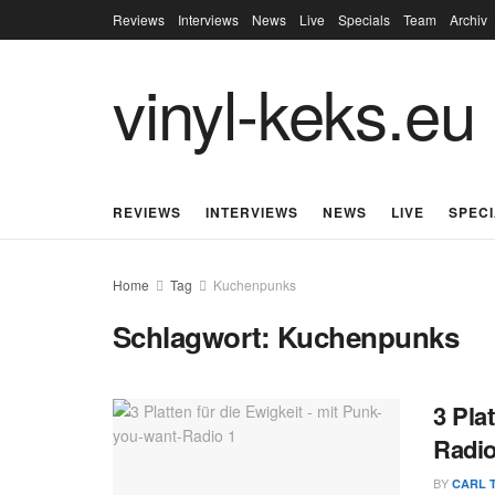
Reviews
Interviews
News
Live
Specials
Team
Archiv
vinyl-keks.eu
REVIEWS
INTERVIEWS
NEWS
LIVE
SPEC
Home
Tag
Kuchenpunks
Schlagwort:
Kuchenpunks
3 Pla
Radi
BY
CARL 