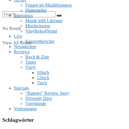
Frauen im Musikbusiness
Plattenteller
Interviews
Musik trifft Literatur
MusInclusion
No Result
Vinylkeks4Nepal
Live
Konzertberichte
View All Result
Neuigkeiten
Reviews
Buch & Zine
Tapes
Vinyl
10inch
12inch
7inch
Specials
“Rattster” Review Story
Diversity Dive
Vinylsünde
Verlosungen
Schlagwörter