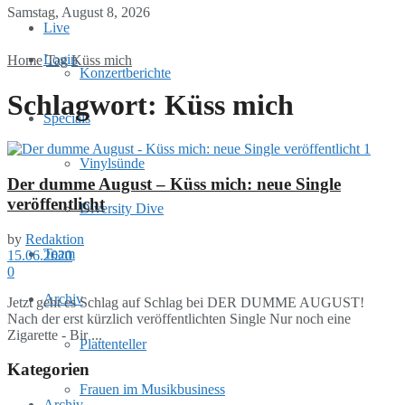
Samstag, August 8, 2026
Live
Login
Home
Tag
Küss mich
Konzertberichte
Schlagwort:
Küss mich
Specials
Vinylsünde
Der dumme August – Küss mich: neue Single
veröffentlicht
Diversity Dive
by
Redaktion
Team
15.06.2020
0
Archiv
Jetzt geht es Schlag auf Schlag bei DER DUMME AUGUST!
Nach der erst kürzlich veröffentlichten Single Nur noch eine
Zigarette - Bir ...
Plattenteller
Kategorien
Frauen im Musikbusiness
Archiv