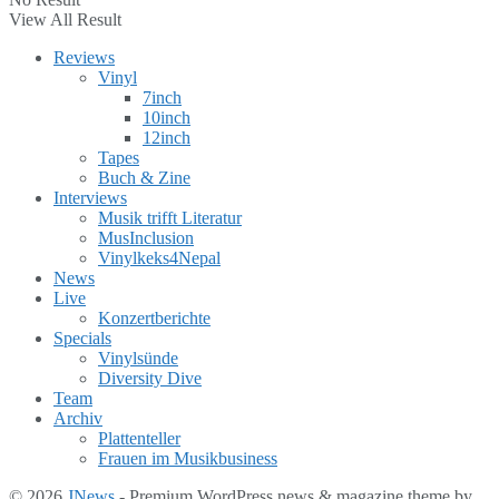
View All Result
Reviews
Vinyl
7inch
10inch
12inch
Tapes
Buch & Zine
Interviews
Musik trifft Literatur
MusInclusion
Vinylkeks4Nepal
News
Live
Konzertberichte
Specials
Vinylsünde
Diversity Dive
Team
Archiv
Plattenteller
Frauen im Musikbusiness
© 2026
JNews
- Premium WordPress news & magazine theme by