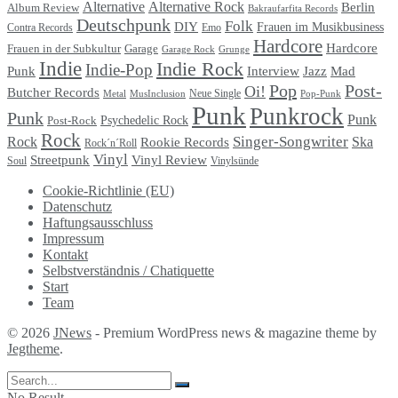
Alternative
Alternative Rock
Berlin
Album Review
Bakraufarfita Records
Deutschpunk
Folk
DIY
Frauen im Musikbusiness
Contra Records
Emo
Hardcore
Hardcore
Garage
Frauen in der Subkultur
Garage Rock
Grunge
Indie
Indie Rock
Indie-Pop
Punk
Interview
Jazz
Mad
Pop
Post-
Oi!
Butcher Records
Metal
MusInclusion
Neue Single
Pop-Punk
Punk
Punkrock
Punk
Punk
Psychedelic Rock
Post-Rock
Rock
Singer-Songwriter
Rock
Ska
Rookie Records
Rock´n´Roll
Vinyl
Streetpunk
Vinyl Review
Soul
Vinylsünde
Cookie-Richtlinie (EU)
Datenschutz
Haftungsausschluss
Impressum
Kontakt
Selbstverständnis / Chatiquette
Start
Team
© 2026
JNews
- Premium WordPress news & magazine theme by
Jegtheme
.
No Result