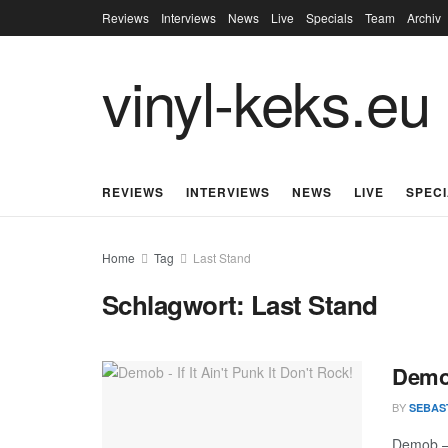
Reviews
Interviews
News
Live
Specials
Team
Archiv
vinyl-keks.eu
REVIEWS
INTERVIEWS
NEWS
LIVE
SPEC
Home
Tag
Last Stand
Schlagwort:
Last Stand
Demob
BY
SEBAS
Demob –