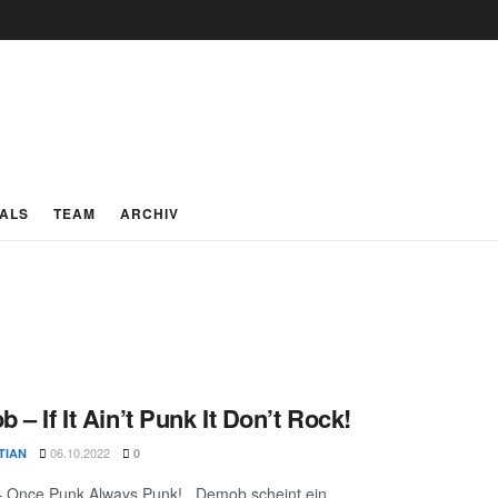
IALS
TEAM
ARCHIV
 – If It Ain’t Punk It Don’t Rock!
06.10.2022
TIAN
0
 Once Punk Always Punk! Demob scheint ein