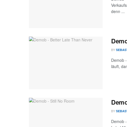
Verkaufs
denn ...
Demob
BY
SEBAS
Demob - 
läuft, d
Demob
BY
SEBAS
Demob - 