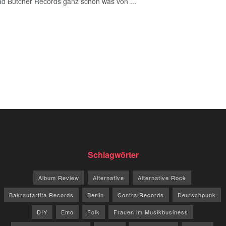
d Butcher Records ganz schön was von ...
Schlagwörter
Album Review
Alternative
Alternative Rock
Bakraufarfita Records
Berlin
Contra Records
Deutschpunk
DIY
Emo
Folk
Frauen im Musikbusiness