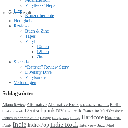
MusInclusion
Vinylkeks4Nepal
Live
View All Result
Konzertberichte
Neuigkeiten
Reviews
Buch & Zine
Tapes
Vinyl
10inch
12inch
7inch
Specials
“Rattster” Review Story
Diversity Dive
Vinylsünde
Verlosungen
Schlagwörter
Alternative
Alternative Rock
Berlin
Album Review
Bakraufarfita Records
Deutschpunk
Folk
DIY
Frauen im Musikbusiness
Contra Records
Emo
Hardcore
Hardcore
Garage
Frauen in der Subkultur
Garage Rock
Grunge
Indie
Indie Rock
Indie-Pop
Punk
Interview
Jazz
Mad