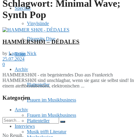
Schlagwort:
Minimal Wave;
Specials
Synth Pop
Vinylsünde
Diversity Dive
HAMMERSHØI – DÉDALES
by
Lagartija Nick
Team
25.07.2024
0
Archiv
HAMMERSHØI - ein begeisterndes Duo aus Frankreich
HAMMERSHØI sind unschlagbar, wenn sie ganz sie selbst sind! In
Plattenteller
einem atemberaubenden, elektronischen ...
Kategorien
Frauen im Musikbusiness
Archiv
Frauen im Musikbusiness
Plattenteller
Interviews
Musik trifft Literatur
No Result