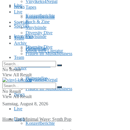
Vinylkeks4Nepal
Live
News
Tapes
Live
Konzertberichte
Konzertberichte
Buch & Zine
Specials
Specials
Vinylsünde
Diversity Dive
Interviews
Vinylsünde
Team
Archiv
Diversity Dive
Plattenteller
Musik trifft Literatur
Frauen im Musikbusiness
Team
MusInclusion
Archiv
No Result
View All Result
Plattenteller
Vinylkeks4Nepal
Frauen im Musikbusiness
No Result
News
View All Result
Samstag, August 8, 2026
Live
Login
Home
Tag
Minimal Wave; Synth Pop
Konzertberichte