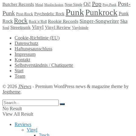
Pop
Post-
Oi!
Butcher Records
Metal
MusInclusion
Neue Single
Pop-Punk
Punk
Punkrock
Punk
Punk
Psychedelic Rock
Post-Rock
Rock
Singer-Songwriter
Rock
Ska
Rookie Records
Rock´n´Roll
Vinyl
Streetpunk
Vinyl Review
Soul
Vinylsünde
Cookie-Richtlinie (EU)
Datenschutz
Haftungsausschluss
Impressum
Kontakt
Selbstverständnis / Chatiquette
Start
Team
© 2026
JNews
- Premium WordPress news & magazine theme by
Jegtheme
.
No Result
View All Result
Reviews
Vinyl
7inch