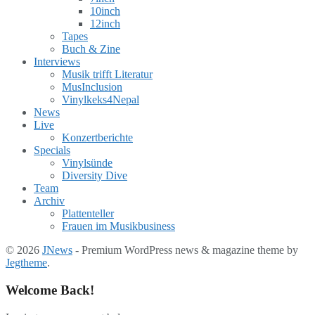
10inch
12inch
Tapes
Buch & Zine
Interviews
Musik trifft Literatur
MusInclusion
Vinylkeks4Nepal
News
Live
Konzertberichte
Specials
Vinylsünde
Diversity Dive
Team
Archiv
Plattenteller
Frauen im Musikbusiness
© 2026
JNews
- Premium WordPress news & magazine theme by
Jegtheme
.
Welcome Back!