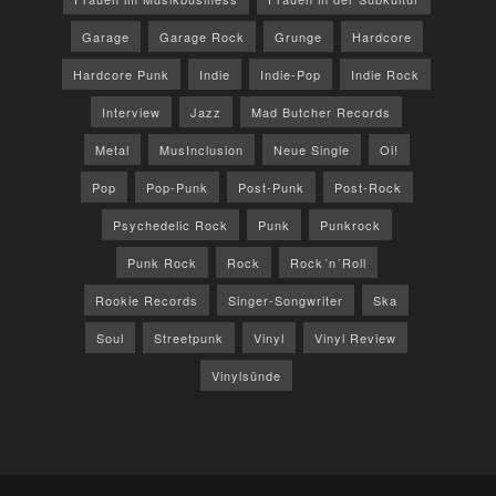
Garage
Garage Rock
Grunge
Hardcore
Hardcore Punk
Indie
Indie-Pop
Indie Rock
Interview
Jazz
Mad Butcher Records
Metal
MusInclusion
Neue Single
Oi!
Pop
Pop-Punk
Post-Punk
Post-Rock
Psychedelic Rock
Punk
Punkrock
Punk Rock
Rock
Rock´n´Roll
Rookie Records
Singer-Songwriter
Ska
Soul
Streetpunk
Vinyl
Vinyl Review
Vinylsünde