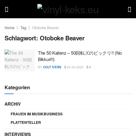
Home
Tag
Otoboke Beaver
Schlagwort:
Otoboke Beaver
The 50 Kaitenz – 50回転ズのビックリ!! (No
Bikkuri!!)
BY
COLT IVERS
24.02.2023
0
Kategorien
ARCHIV
FRAUEN IM MUSIKBUSINESS
PLATTENTELLER
INTERVIEWS