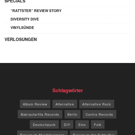
SPECIALS
“RATTSTER” REVIEW STORY
DIVERSITY DIVE
VINYLSÜNDE
VERLOSUNGEN
Schlagwörter
Album Review
Alternative
Alternative Rock
Bakraufarfita Records
Berlin
Contra Records
Deutschpunk
DIY
Emo
Folk
Frauen im Musikbusiness
Frauen in der Subkultur