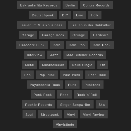
Bakraufarfita Records
Berlin
Contra Records
Deutschpunk
DIY
Emo
Folk
Frauen im Musikbusiness
Frauen in der Subkultur
Garage
Garage Rock
Grunge
Hardcore
Hardcore Punk
Indie
Indie-Pop
Indie Rock
Interview
Jazz
Mad Butcher Records
Metal
MusInclusion
Neue Single
Oi!
Pop
Pop-Punk
Post-Punk
Post-Rock
Psychedelic Rock
Punk
Punkrock
Punk Rock
Rock
Rock´n´Roll
Rookie Records
Singer-Songwriter
Ska
Soul
Streetpunk
Vinyl
Vinyl Review
Vinylsünde