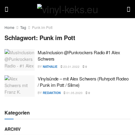
Home
Tag
Punk im Pott
Schlagwort:
Punk im Pott
MusInclusion @Punkrockers Radio #1 Alex
Schwers
BY
NATHALIE
23.01.2022
0
Vinylsünde – mit Alex Schwers (Ruhrpott Rodeo
/ Punk im Pott / Slime)
BY
REDAKTION
01.05.2020
0
Kategorien
ARCHIV