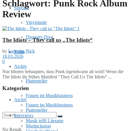
Schlagwort:
Punk Rock Album
Specials
Review
Vinylsünde
Diversity Dive
The Idiots – They call us „The Idiots“
by
Lagartija Nick
Team
18.03.2026
0
Archiv
Nur Idioten behaupten, dass Punk irgendwann alt wird! Wenn die
The Idiots ihr frühes Manifest "They Call Us The Idiots“ ...
Plattenteller
Kategorien
Frauen im Musikbusiness
Archiv
Frauen im Musikbusiness
Plattenteller
Interviews
Musik trifft Literatur
MusInclusion
No Result