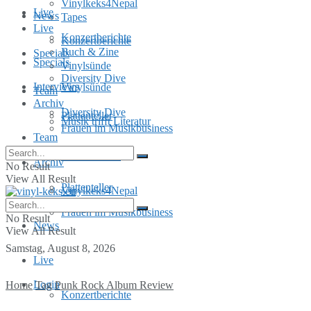
Vinylkeks4Nepal
Live
News
Tapes
Live
Konzertberichte
Konzertberichte
Buch & Zine
Specials
Specials
Vinylsünde
Diversity Dive
Interviews
Vinylsünde
Team
Archiv
Diversity Dive
Plattenteller
Musik trifft Literatur
Frauen im Musikbusiness
Team
MusInclusion
Archiv
No Result
View All Result
Plattenteller
Vinylkeks4Nepal
Frauen im Musikbusiness
No Result
News
View All Result
Samstag, August 8, 2026
Live
Login
Home
Tag
Punk Rock Album Review
Konzertberichte