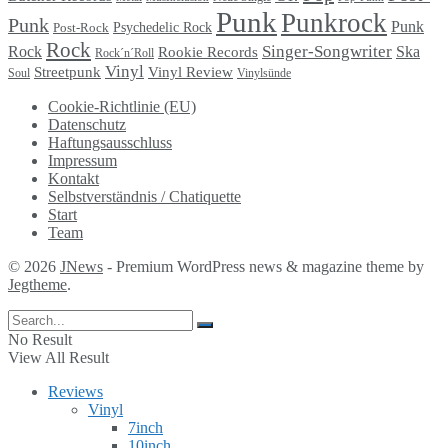
Punk
Punkrock
Punk
Punk
Psychedelic Rock
Post-Rock
Rock
Singer-Songwriter
Rock
Ska
Rookie Records
Rock´n´Roll
Vinyl
Streetpunk
Vinyl Review
Soul
Vinylsünde
Cookie-Richtlinie (EU)
Datenschutz
Haftungsausschluss
Impressum
Kontakt
Selbstverständnis / Chatiquette
Start
Team
© 2026
JNews
- Premium WordPress news & magazine theme by
Jegtheme
.
No Result
View All Result
Reviews
Vinyl
7inch
10inch