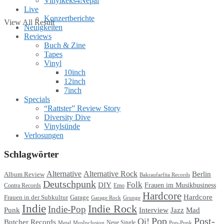
Vinylkeks4Nepal
Live
Konzertberichte
View All Result
Neuigkeiten
Reviews
Buch & Zine
Tapes
Vinyl
10inch
12inch
7inch
Specials
“Rattster” Review Story
Diversity Dive
Vinylsünde
Verlosungen
Schlagwörter
Alternative
Alternative Rock
Berlin
Album Review
Bakraufarfita Records
Deutschpunk
Folk
DIY
Frauen im Musikbusiness
Contra Records
Emo
Hardcore
Hardcore
Garage
Frauen in der Subkultur
Garage Rock
Grunge
Indie
Indie Rock
Indie-Pop
Punk
Interview
Jazz
Mad
Pop
Post-
Oi!
Butcher Records
Metal
MusInclusion
Neue Single
Pop-Punk