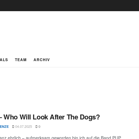
IALS
TEAM
ARCHIV
 Who Will Look After The Dogs?
04.07.2025
LENZE
0
ganz ehrlich – aufmerksam geworden bin ich auf die Band PUP