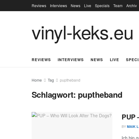
Reviews
Interviews
News
Live
Specials
Team
Archiv
vinyl-keks.eu
REVIEWS
INTERVIEWS
NEWS
LIVE
SPEC
Home
Tag
puptheband
Schlagwort:
puptheband
PUP –
BY
MAIK 
Ich bin 