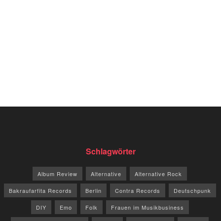
Schlagwörter
Album Review
Alternative
Alternative Rock
Bakraufarfita Records
Berlin
Contra Records
Deutschpunk
DIY
Emo
Folk
Frauen im Musikbusiness