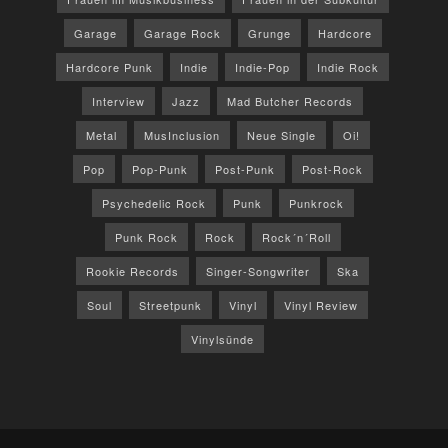
Garage
Garage Rock
Grunge
Hardcore
Hardcore Punk
Indie
Indie-Pop
Indie Rock
Interview
Jazz
Mad Butcher Records
Metal
MusInclusion
Neue Single
Oi!
Pop
Pop-Punk
Post-Punk
Post-Rock
Psychedelic Rock
Punk
Punkrock
Punk Rock
Rock
Rock´n´Roll
Rookie Records
Singer-Songwriter
Ska
Soul
Streetpunk
Vinyl
Vinyl Review
Vinylsünde