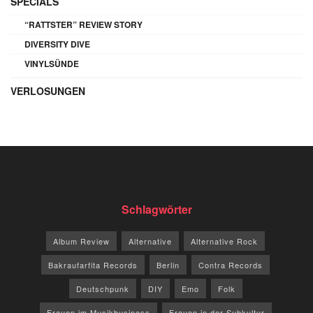
SPECIALS
“RATTSTER” REVIEW STORY
DIVERSITY DIVE
VINYLSÜNDE
VERLOSUNGEN
Schlagwörter
Album Review
Alternative
Alternative Rock
Bakraufarfita Records
Berlin
Contra Records
Deutschpunk
DIY
Emo
Folk
Frauen im Musikbusiness
Frauen in der Subkultur