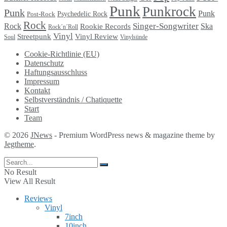
Punk
Punkrock
Punk
Punk
Psychedelic Rock
Post-Rock
Rock
Singer-Songwriter
Rock
Ska
Rookie Records
Rock´n´Roll
Vinyl
Streetpunk
Vinyl Review
Soul
Vinylsünde
Cookie-Richtlinie (EU)
Datenschutz
Haftungsausschluss
Impressum
Kontakt
Selbstverständnis / Chatiquette
Start
Team
© 2026
JNews
- Premium WordPress news & magazine theme by
Jegtheme
.
No Result
View All Result
Reviews
Vinyl
7inch
10inch