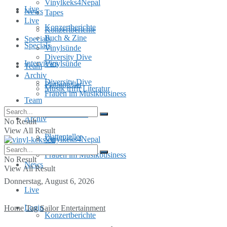
Vinylkeks4Nepal
Live
News
Tapes
Live
Konzertberichte
Konzertberichte
Buch & Zine
Specials
Specials
Vinylsünde
Diversity Dive
Interviews
Vinylsünde
Team
Archiv
Diversity Dive
Plattenteller
Musik trifft Literatur
Frauen im Musikbusiness
Team
MusInclusion
Archiv
No Result
View All Result
Plattenteller
Vinylkeks4Nepal
Frauen im Musikbusiness
No Result
News
View All Result
Donnerstag, August 6, 2026
Live
Login
Home
Tag
Sailor Entertainment
Konzertberichte