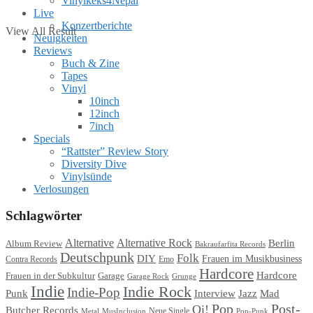
Vinylkeks4Nepal
Live
Konzertberichte
View All Result
Neuigkeiten
Reviews
Buch & Zine
Tapes
Vinyl
10inch
12inch
7inch
Specials
“Rattster” Review Story
Diversity Dive
Vinylsünde
Verlosungen
Schlagwörter
Alternative
Alternative Rock
Berlin
Album Review
Bakraufarfita Records
Deutschpunk
Folk
DIY
Frauen im Musikbusiness
Contra Records
Emo
Hardcore
Hardcore
Garage
Frauen in der Subkultur
Garage Rock
Grunge
Indie
Indie Rock
Indie-Pop
Punk
Interview
Jazz
Mad
Pop
Post-
Oi!
Butcher Records
Metal
MusInclusion
Neue Single
Pop-Punk