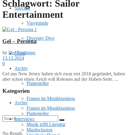
Schlagwort:
Sailor
Specials
Entertainment
Vinylsünde
Diversity Dive
Gel – Persona
by
Der Riedinger
Team
13.12.2024
0
Archiv
Gel aus New Jersey haben sich zwar erst 2018 gegründet, haben
aber schon einen Arsch voll Releases auf der Haben-Seite. ...
Plattenteller
Kategorien
Frauen im Musikbusiness
Archiv
Frauen im Musikbusiness
Plattenteller
Interviews
Musik trifft Literatur
MusInclusion
No Result