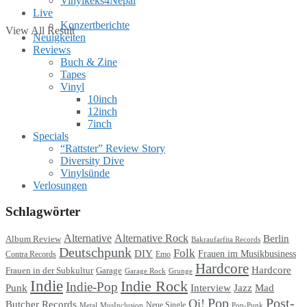
Vinylkeks4Nepal
Live
Konzertberichte
View All Result
Neuigkeiten
Reviews
Buch & Zine
Tapes
Vinyl
10inch
12inch
7inch
Specials
“Rattster” Review Story
Diversity Dive
Vinylsünde
Verlosungen
Schlagwörter
Alternative
Alternative Rock
Berlin
Album Review
Bakraufarfita Records
Deutschpunk
Folk
DIY
Frauen im Musikbusiness
Contra Records
Emo
Hardcore
Hardcore
Garage
Frauen in der Subkultur
Garage Rock
Grunge
Indie
Indie Rock
Indie-Pop
Punk
Interview
Jazz
Mad
Pop
Post-
Oi!
Butcher Records
Metal
MusInclusion
Neue Single
Pop-Punk