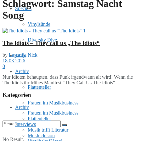
Schlagwort:
Samstag Nacht
Specials
Song
Vinylsünde
Diversity Dive
The Idiots – They call us „The Idiots“
by
Lagartija Nick
Team
18.03.2026
0
Archiv
Nur Idioten behaupten, dass Punk irgendwann alt wird! Wenn die
The Idiots ihr frühes Manifest "They Call Us The Idiots“ ...
Plattenteller
Kategorien
Frauen im Musikbusiness
Archiv
Frauen im Musikbusiness
Plattenteller
Interviews
Musik trifft Literatur
MusInclusion
No Result