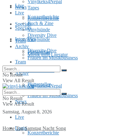
Vinylkeks4Nepal
Live
News
Tapes
Live
Konzertberichte
Konzertberichte
Buch & Zine
Specials
Specials
Vinylsünde
Diversity Dive
Interviews
Vinylsünde
Team
Archiv
Diversity Dive
Plattenteller
Musik trifft Literatur
Frauen im Musikbusiness
Team
MusInclusion
Archiv
No Result
View All Result
Plattenteller
Vinylkeks4Nepal
Frauen im Musikbusiness
No Result
News
View All Result
Samstag, August 8, 2026
Live
Login
Home
Tag
Samstag Nacht Song
Konzertberichte