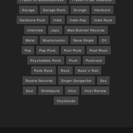
Garage
Garage Rock
Grunge
Hardcore
Hardcore Punk
Indie
Indie-Pop
Indie Rock
Interview
Jazz
Mad Butcher Records
Metal
MusInclusion
Neue Single
Oi!
Pop
Pop-Punk
Post-Punk
Post-Rock
Psychedelic Rock
Punk
Punkrock
Punk Rock
Rock
Rock´n´Roll
Rookie Records
Singer-Songwriter
Ska
Soul
Streetpunk
Vinyl
Vinyl Review
Vinylsünde