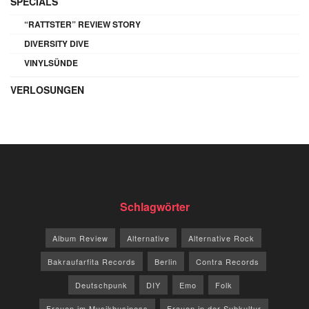
SPECIALS
“RATTSTER” REVIEW STORY
DIVERSITY DIVE
VINYLSÜNDE
VERLOSUNGEN
Schlagwörter
Album Review
Alternative
Alternative Rock
Bakraufarfita Records
Berlin
Contra Records
Deutschpunk
DIY
Emo
Folk
Frauen im Musikbusiness
Frauen in der Subkultur