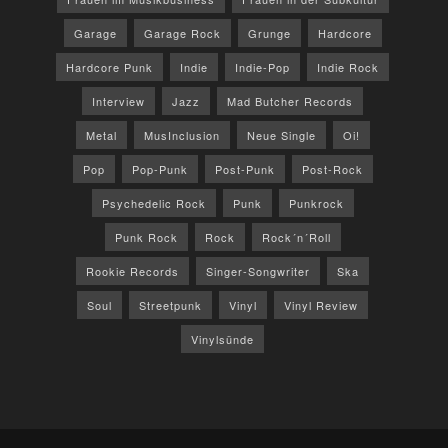
Garage
Garage Rock
Grunge
Hardcore
Hardcore Punk
Indie
Indie-Pop
Indie Rock
Interview
Jazz
Mad Butcher Records
Metal
MusInclusion
Neue Single
Oi!
Pop
Pop-Punk
Post-Punk
Post-Rock
Psychedelic Rock
Punk
Punkrock
Punk Rock
Rock
Rock´n´Roll
Rookie Records
Singer-Songwriter
Ska
Soul
Streetpunk
Vinyl
Vinyl Review
Vinylsünde