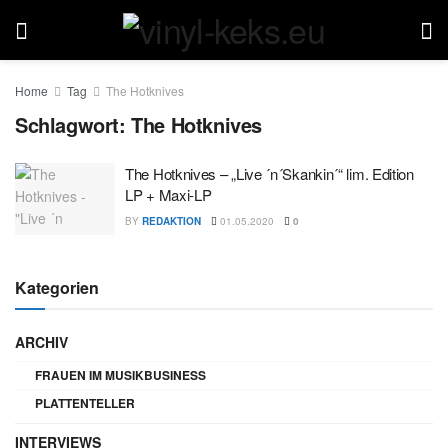
Home
Tag
The Hotknives
Schlagwort:
The Hotknives
The Hotknives – „Live ´n´Skankin´“ lim. Edition
LP + Maxi-LP
BY
REDAKTION
01.05.2020
0
Kategorien
ARCHIV
FRAUEN IM MUSIKBUSINESS
PLATTENTELLER
INTERVIEWS