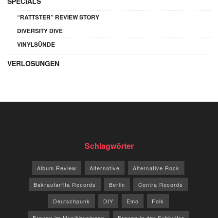
SPECIALS
“RATTSTER” REVIEW STORY
DIVERSITY DIVE
VINYLSÜNDE
VERLOSUNGEN
Schlagwörter
Album Review
Alternative
Alternative Rock
Bakraufarfita Records
Berlin
Contra Records
Deutschpunk
DIY
Emo
Folk
Frauen im Musikbusiness
Frauen in der Subkultur