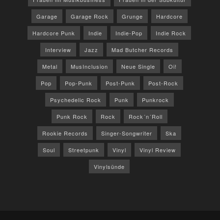
Garage
Garage Rock
Grunge
Hardcore
Hardcore Punk
Indie
Indie-Pop
Indie Rock
Interview
Jazz
Mad Butcher Records
Metal
MusInclusion
Neue Single
Oi!
Pop
Pop-Punk
Post-Punk
Post-Rock
Psychedelic Rock
Punk
Punkrock
Punk Rock
Rock
Rock´n´Roll
Rookie Records
Singer-Songwriter
Ska
Soul
Streetpunk
Vinyl
Vinyl Review
Vinylsünde