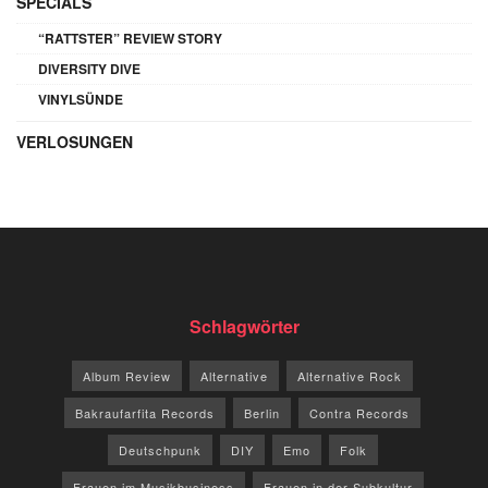
SPECIALS
“RATTSTER” REVIEW STORY
DIVERSITY DIVE
VINYLSÜNDE
VERLOSUNGEN
Schlagwörter
Album Review
Alternative
Alternative Rock
Bakraufarfita Records
Berlin
Contra Records
Deutschpunk
DIY
Emo
Folk
Frauen im Musikbusiness
Frauen in der Subkultur