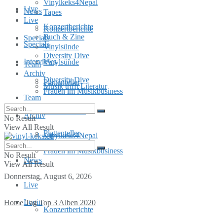
Vinylkeks4Nepal
Live
News
Tapes
Live
Konzertberichte
Konzertberichte
Buch & Zine
Specials
Specials
Vinylsünde
Diversity Dive
Interviews
Vinylsünde
Team
Archiv
Diversity Dive
Plattenteller
Musik trifft Literatur
Frauen im Musikbusiness
Team
MusInclusion
Archiv
No Result
View All Result
Plattenteller
Vinylkeks4Nepal
Frauen im Musikbusiness
No Result
News
View All Result
Donnerstag, August 6, 2026
Live
Login
Home
Tag
Top 3 Alben 2020
Konzertberichte