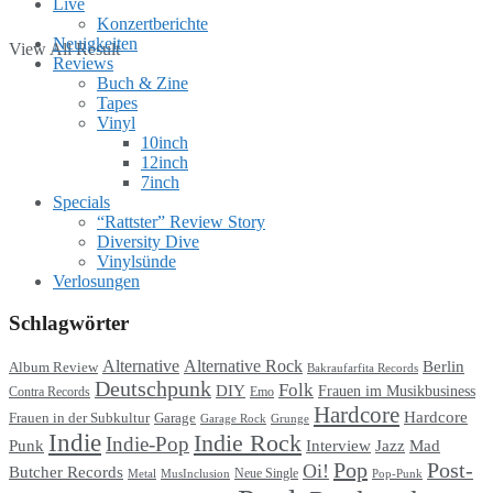
Live
Konzertberichte
Neuigkeiten
View All Result
Reviews
Buch & Zine
Tapes
Vinyl
10inch
12inch
7inch
Specials
“Rattster” Review Story
Diversity Dive
Vinylsünde
Verlosungen
Schlagwörter
Alternative
Alternative Rock
Berlin
Album Review
Bakraufarfita Records
Deutschpunk
Folk
DIY
Frauen im Musikbusiness
Contra Records
Emo
Hardcore
Hardcore
Garage
Frauen in der Subkultur
Garage Rock
Grunge
Indie
Indie Rock
Indie-Pop
Punk
Interview
Jazz
Mad
Pop
Post-
Oi!
Butcher Records
Metal
MusInclusion
Neue Single
Pop-Punk