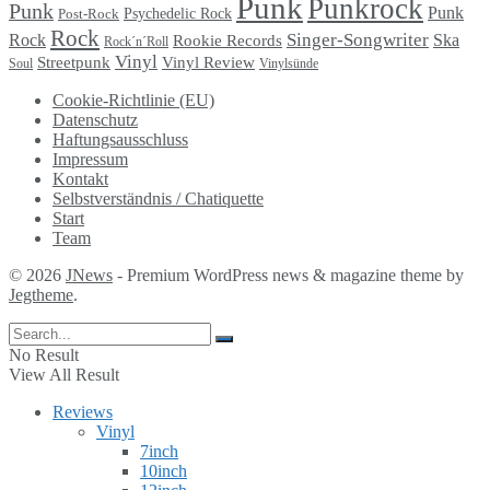
Punk
Punkrock
Punk
Punk
Psychedelic Rock
Post-Rock
Rock
Singer-Songwriter
Rock
Ska
Rookie Records
Rock´n´Roll
Vinyl
Streetpunk
Vinyl Review
Soul
Vinylsünde
Cookie-Richtlinie (EU)
Datenschutz
Haftungsausschluss
Impressum
Kontakt
Selbstverständnis / Chatiquette
Start
Team
© 2026
JNews
- Premium WordPress news & magazine theme by
Jegtheme
.
No Result
View All Result
Reviews
Vinyl
7inch
10inch