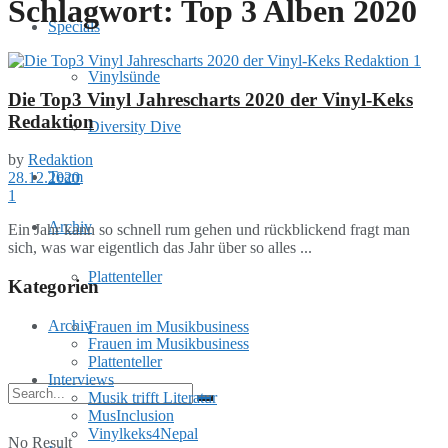
Schlagwort:
Top 3 Alben 2020
Specials
Vinylsünde
Die Top3 Vinyl Jahrescharts 2020 der Vinyl-Keks
Redaktion
Diversity Dive
by
Redaktion
Team
28.12.2020
1
Archiv
Ein Jahr kann so schnell rum gehen und rückblickend fragt man
sich, was war eigentlich das Jahr über so alles ...
Plattenteller
Kategorien
Archiv
Frauen im Musikbusiness
Frauen im Musikbusiness
Plattenteller
Interviews
Musik trifft Literatur
MusInclusion
Vinylkeks4Nepal
No Result