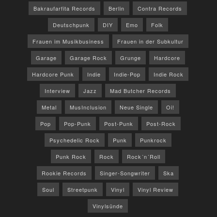
Bakraufarfita Records
Berlin
Contra Records
Deutschpunk
DIY
Emo
Folk
Frauen im Musikbusiness
Frauen in der Subkultur
Garage
Garage Rock
Grunge
Hardcore
Hardcore Punk
Indie
Indie-Pop
Indie Rock
Interview
Jazz
Mad Butcher Records
Metal
MusInclusion
Neue Single
Oi!
Pop
Pop-Punk
Post-Punk
Post-Rock
Psychedelic Rock
Punk
Punkrock
Punk Rock
Rock
Rock´n´Roll
Rookie Records
Singer-Songwriter
Ska
Soul
Streetpunk
Vinyl
Vinyl Review
Vinylsünde