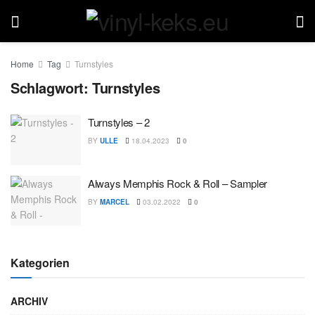
Home
Tag
Turnstyles
Schlagwort:
Turnstyles
Turnstyles – 2
BY
ULLE
18.04.2023
0
Always Memphis Rock & Roll – Sampler
BY
MARCEL
03.02.2022
0
Kategorien
ARCHIV