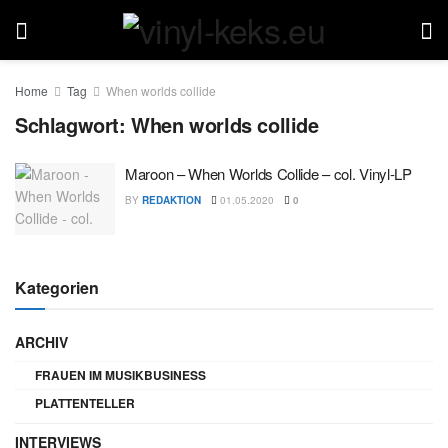
Home
Tag
When worlds collide
Schlagwort:
When worlds collide
Maroon – When Worlds Collide – col. Vinyl-LP
BY
REDAKTION
01.05.2020
0
Kategorien
ARCHIV
FRAUEN IM MUSIKBUSINESS
PLATTENTELLER
INTERVIEWS