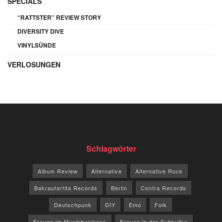
SPECIALS
“RATTSTER” REVIEW STORY
DIVERSITY DIVE
VINYLSÜNDE
VERLOSUNGEN
Schlagwörter
Album Review
Alternative
Alternative Rock
Bakraufarfita Records
Berlin
Contra Records
Deutschpunk
DIY
Emo
Folk
Frauen im Musikbusiness
Frauen in der Subkultur