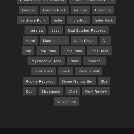
Garage
Garage Rock
Grunge
Hardcore
Hardcore Punk
Indie
Indie-Pop
Indie Rock
Interview
Jazz
Mad Butcher Records
Metal
MusInclusion
Neue Single
Oi!
Pop
Pop-Punk
Post-Punk
Post-Rock
Psychedelic Rock
Punk
Punkrock
Punk Rock
Rock
Rock´n´Roll
Rookie Records
Singer-Songwriter
Ska
Soul
Streetpunk
Vinyl
Vinyl Review
Vinylsünde