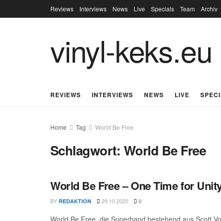
Reviews
Interviews
News
Live
Specials
Team
Archiv
vinyl-keks.eu
REVIEWS
INTERVIEWS
NEWS
LIVE
SPEC
Home
Tag
World Be Free
Schlagwort:
World Be Free
World Be Free – One Time for Unit
BY
29.10.2020
REDAKTION
0
World Be Free, die Superband bestehend aus Scott Voge