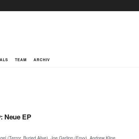
IALS
TEAM
ARCHIV
y: Neue EP
l (Terror, Buried Alive), Joe Garlipp (Envy), Andrew Kline